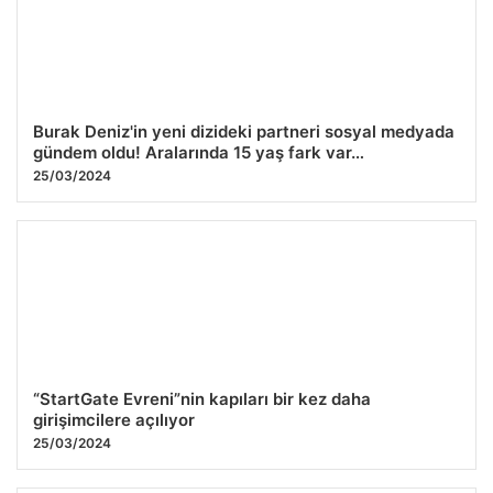
Emekliye ÖTV’siz araç verilecek mi, yasa çıkacak mı?
Milyonlarca emekli beklentiye girdi
29.07.2026 07:48
Burak Deniz'in yeni dizideki partneri sosyal medyada
gündem oldu! Aralarında 15 yaş fark var…
25/03/2024
“StartGate Evreni”nin kapıları bir kez daha
girişimcilere açılıyor
25/03/2024