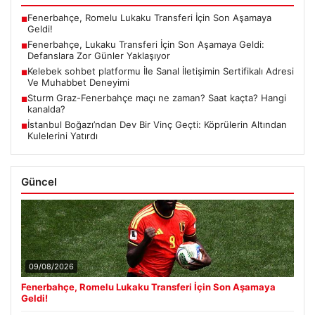
Fenerbahçe, Romelu Lukaku Transferi İçin Son Aşamaya
■
Geldi!
Fenerbahçe, Lukaku Transferi İçin Son Aşamaya Geldi:
■
Defanslara Zor Günler Yaklaşıyor
Kelebek sohbet platformu İle Sanal İletişimin Sertifikalı Adresi
■
Ve Muhabbet Deneyimi
Sturm Graz-Fenerbahçe maçı ne zaman? Saat kaçta? Hangi
■
kanalda?
İstanbul Boğazı’ndan Dev Bir Vinç Geçti: Köprülerin Altından
■
Kulelerini Yatırdı
Güncel
09/08/2026
Fenerbahçe, Romelu Lukaku Transferi İçin Son Aşamaya
Geldi!