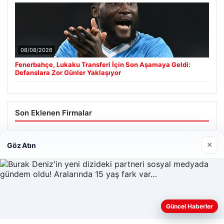
08/08/2026
Fenerbahçe, Lukaku Transferi İçin Son Aşamaya Geldi:
Defanslara Zor Günler Yaklaşıyor
Son Eklenen Firmalar
×
Göz Atın
Güncel Haberler
Web sitemizi nasıl kullandığınızı daha iyi anlayabilmek,
deneyiminizi kişiselleştirmek ve geliştirmek amacıyla çerezler