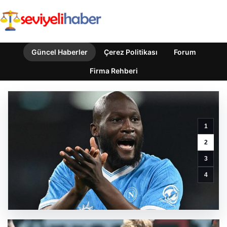
Güncel Haberler
Çerez Politikası
Forum
Firma Rehberi
Beşiktaş
1
Hradec
Kralove
2
Maçı
3
Öncesinde
Leandro
4
Trossard
Müjdesiyle
Güçleniyor
GÜNCEL HABERLER
0 YORUM