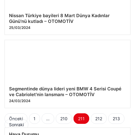
Nissan Türkiye bayileri 8 Mart Dünya Kadınlar
Günü'nü kutladı – OTOMOTİV
25/03/2024
Segmentinde dünya lideri yeni BMW 4 Serisi Coupé
ve Cabriolet'nin lansmanı – OTOMOTİV
24/03/2024
Yazı
Önceki
1
…
210
211
212
213
Sonraki
sayfalaması
Hava Durumu