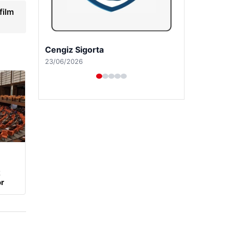
film
Hastaş Beton
26/05/2026
k
r