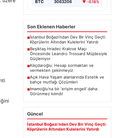
k üzere
BTC
3063206
▼ -0.18%
Son Eklenen Haberler
İstanbul Boğazı’ndan Dev Bir Vinç Geçti:
■
Köprülerin Altından Kulelerini Yatırdı
Beşiktaş Hradec Kralove Maçı
■
Öncesinde Leandro Trossard Müjdesiyle
Güçleniyor
Kılıçdaroğlu: Hesap sormaktan ve
■
vermekten çekinmeyiz
Açık Hava Yaşam alanlarında Estetik ve
■
nti
bahçe mutfağı Çözümleri
İmamoğlu’na bir ‘erişim engeli’ daha:
■
Görünmez kılındı!
ğini
Güncel
İstanbul Boğazı’ndan Dev Bir Vinç Geçti:
Köprülerin Altından Kulelerini Yatırdı