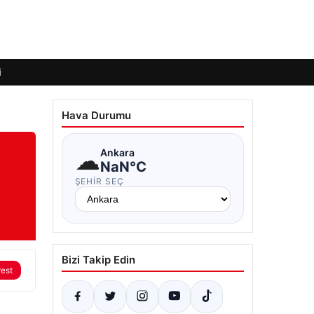
i
Hava Durumu
☁
Ankara
NaN°C
ŞEHIR SEÇ
Bizi Takip Edin
rest