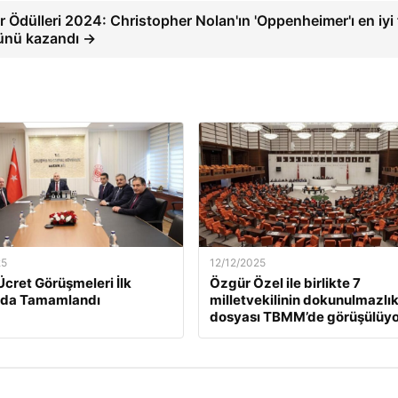
 Ödülleri 2024: Christopher Nolan'ın 'Oppenheimer'ı en iyi 
ünü kazandı →
25
12/12/2025
Ücret Görüşmeleri İlk
Özgür Özel ile birlikte 7
da Tamamlandı
milletvekilinin dokunulmazlı
dosyası TBMM’de görüşülüyo