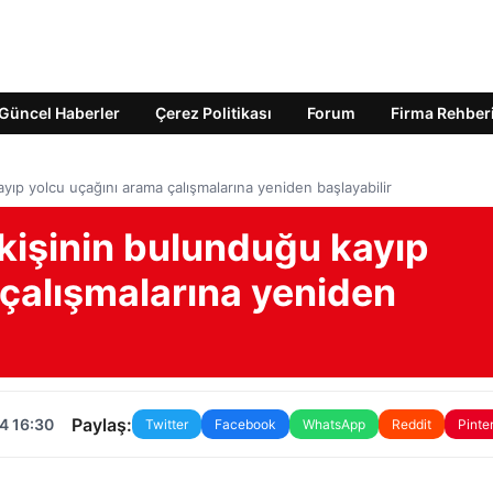
Güncel Haberler
Çerez Politikası
Forum
Firma Rehber
yıp yolcu uçağını arama çalışmalarına yeniden başlayabilir
kişinin bulunduğu kayıp
 çalışmalarına yeniden
Paylaş:
4 16:30
Twitter
Facebook
WhatsApp
Reddit
Pinte