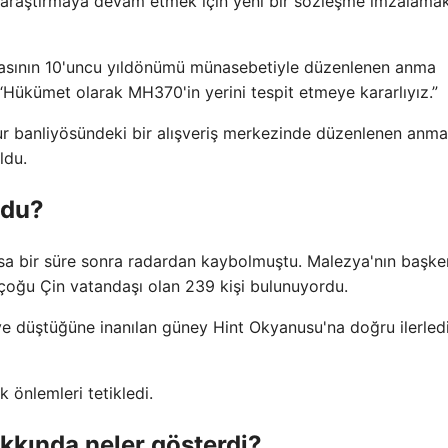
de araştırmaya devam etmek için yeni bir sözleşme imzalama
asının 10'uncu yıldönümü münasebetiyle düzenlenen anma
 “Hükümet olarak MH370'in yerini tespit etmeye kararlıyız.”
pur banliyösündeki bir alışveriş merkezinde düzenlenen anma
ldu.
ldu?
ısa bir süre sonra radardan kaybolmuştu. Malezya'nın başke
çoğu Çin vatandaşı olan 239 kişi bulunuyordu.
 ve düştüğüne inanılan güney Hint Okyanusu'na doğru ilerledi
k önlemleri tetikledi.
kkında neler gösterdi?