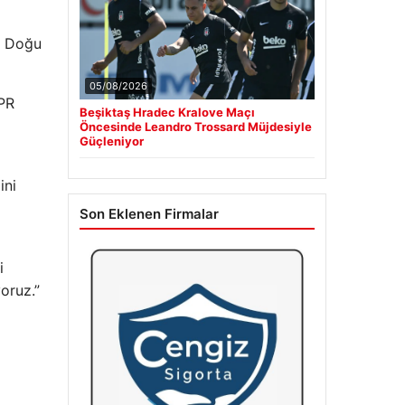
z Doğu
05/08/2026
VPR
Beşiktaş Hradec Kralove Maçı
Öncesinde Leandro Trossard Müjdesiyle
Güçleniyor
ini
Son Eklenen Firmalar
i
yoruz.”