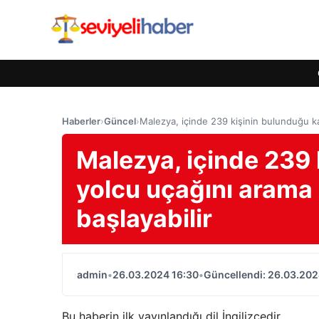
Haberler
›
Güncel
›
Malezya, içinde 239 kişinin bulunduğu ka
Malezya, içinde 239 
yolcu uçağını arama
başlayabilir
admin
•
26.03.2024 16:30
•
Güncellendi: 26.03.202
Bu haberin ilk yayınlandığı dil İngilizcedir.