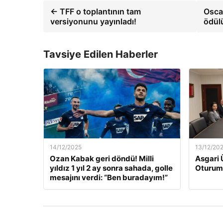
← TFF o toplantının tam
Oscar
versiyonunu yayınladı!
ödül
Tavsiye Edilen Haberler
14/12/2025
13/12/20
Ozan Kabak geri döndü! Milli
Asgari 
yıldız 1 yıl 2 ay sonra sahada, golle
Oturum
mesajını verdi: “Ben buradayım!”