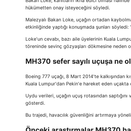
Bakan Loke, kanıtların ikna edici olması halin
hükümetten onay isteyeceğini söyledi.
Malezyalı Bakan Loke, uçağın ortadan kaybolm
etkinliğinde yaptığı konuşmada şunları söyledi:
Loke'un cevabı, bazı aile üyelerinin Kuala Lum
töreninde sevinç gözyaşları dökmesine neden o
MH370 sefer sayılı uçuşa ne o
Boeing 777 uçağı, 8 Mart 2014'te kalkışından k
Kuala Lumpur'dan Pekin'e hareket eden uçakta 
Uydu verileri, uçağın uçuş rotasından saptığını
gösterdi.
Bu trajedi, havacılık güvenliğini artırmaya yöneli
Önceki araştırmalar MH370 ha