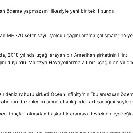
n ödeme yapmazsın” ilkesiyle yeni bir teklif sundu.
lan MH370 sefer sayılı yolcu uçağını arama çalışmalarına y
da, 2018 yılında uçağı arayan bir Amerikan şirketinin Hint
ni duyurdu. Malezya Havayolları'na ait bir uçağın on yıl ö
ı deniz robotu şirketi Ocean Infinity'nin “bulamazsan öde
tarafından düzenlenen anma etkinliğinde tartışacağını söyledi
yeni ipuçları olmadan başka bir aramayı desteklemeyeceğin