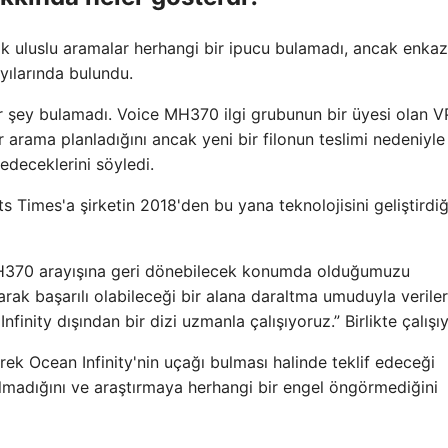
k uluslu aramalar herhangi bir ipucu bulamadı, ancak enka
ıyılarında bulundu.
ir şey bulamadı. Voice MH370 ilgi grubunun bir üyesi olan 
ir arama planladığını ancak yeni bir filonun teslimi nedeniyle
edeceklerini söyledi.
s Times'a şirketin 2018'den bu yana teknolojisini geliştirdiğ
 MH370 arayışına geri dönebilecek konumda olduğumuzu
rak başarılı olabileceği bir alana daraltma umuduyla veriler
inity dışından bir dizi uzmanla çalışıyoruz.” Birlikte çalışı
k Ocean Infinity'nin uçağı bulması halinde teklif edeceği
olmadığını ve araştırmaya herhangi bir engel öngörmediğini