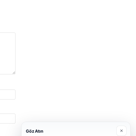
×
Göz Atın