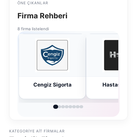
ÖNE ÇIKANLAR
Firma Rehberi
8 firma listelendi
ta
Hastaş Beton
Bulkoon Topta
Ayakkabı
KATEGORIYE AIT FIRMALAR