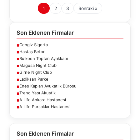
1
2
3
Sonraki »
Son Eklenen Firmalar
Cengiz Sigorta
■
Hastaş Beton
■
Bulkoon Toptan Ayakkabı
■
Magusa Night Club
■
Girne Night Club
■
Ladiksan Parke
■
Enes Kaplan Avukatlık Bürosu
■
Trend Yapı Akustik
■
A Life Ankara Hastanesi
■
A Life Pursaklar Hastanesi
■
Son Eklenen Firmalar