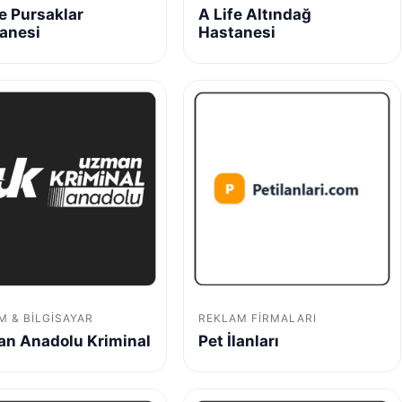
fe Pursaklar
A Life Altındağ
anesi
Hastanesi
IM & BILGISAYAR
REKLAM FIRMALARI
n Anadolu Kriminal
Pet İlanları