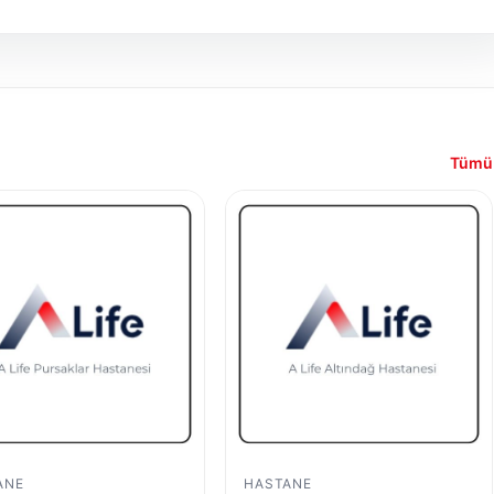
Tümü
ANE
HASTANE