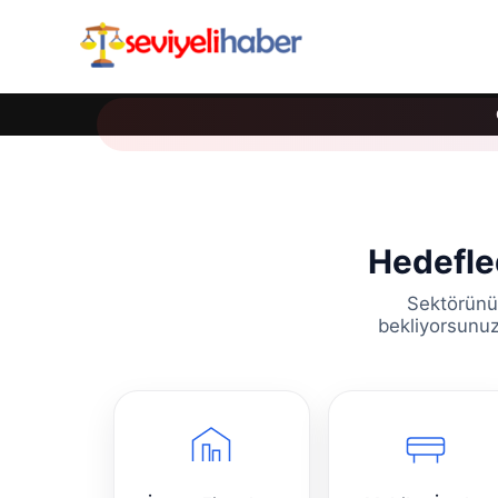
Hedefled
Sektörünüz
bekliyorsunuz?