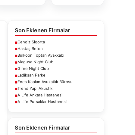
Son Eklenen Firmalar
Cengiz Sigorta
■
Hastaş Beton
■
Bulkoon Toptan Ayakkabı
■
Magusa Night Club
■
Girne Night Club
■
Ladiksan Parke
■
Enes Kaplan Avukatlık Bürosu
■
Trend Yapı Akustik
■
A Life Ankara Hastanesi
■
A Life Pursaklar Hastanesi
■
ne Night
Ladiksan Parke
Enes Kaplan
Club
Avukatlık
Bürosu
Son Eklenen Firmalar