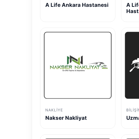
A Life Ankara Hastanesi
A Li
Hast
NAKLIYE
BILIŞ
Nakser Nakliyat
Uzma