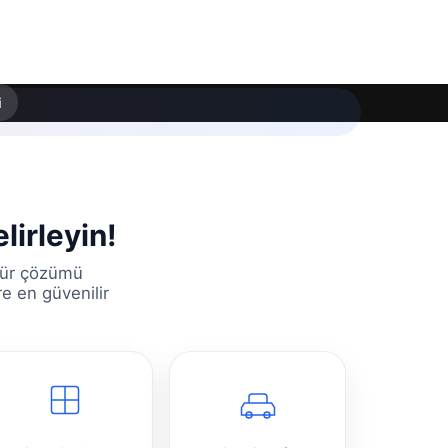
i
lirleyin!
 tür çözümü
re en güvenilir