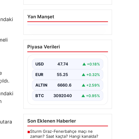
Yan Manşet
ındaki
06.08.2026
meli
İstanbul Boğazı’ndan
Piyasa Verileri
Dev Bir Vinç Geçti:
Köprülerin Altından
Kulelerini Yatırdı
USD
47.74
▲ +0.18%
e
İstanbul Boğazı’nda eşsiz bir
EUR
55.25
▲ +0.32%
görüntüye sahne olan bu olay,
ıldı.
bölgedeki denizcilik ve altyapı
ALTIN
6660.6
▲ +2.59%
çalışmalarının…
ındaki
BTC
3092040
▲ +0.95%
n
Son Eklenen Haberler
tutara
Sturm Graz-Fenerbahçe maçı ne
■
zaman? Saat kaçta? Hangi kanalda?