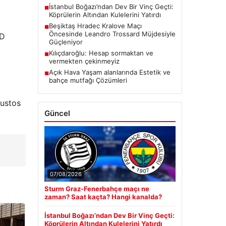
İstanbul Boğazı’ndan Dev Bir Vinç Geçti:
■
Köprülerin Altından Kulelerini Yatırdı
Beşiktaş Hradec Kralove Maçı
■
Öncesinde Leandro Trossard Müjdesiyle
BD
Güçleniyor
Kılıçdaroğlu: Hesap sormaktan ve
■
vermekten çekinmeyiz
Açık Hava Yaşam alanlarında Estetik ve
■
bahçe mutfağı Çözümleri
ğustos
Güncel
07/08/2026
Sturm Graz-Fenerbahçe maçı ne
zaman? Saat kaçta? Hangi kanalda?
İstanbul Boğazı’ndan Dev Bir Vinç Geçti:
Köprülerin Altından Kulelerini Yatırdı