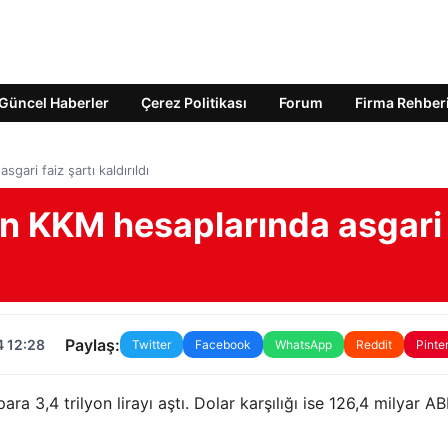
Güncel Haberler
Çerez Politikası
Forum
Firma Rehber
gari faiz şartı kaldırıldı
len KKM hesaplarında asgari
Paylaş:
4 12:28
Twitter
Facebook
WhatsApp
Reddit
Pinte
a 3,4 trilyon lirayı aştı. Dolar karşılığı ise 126,4 milyar A