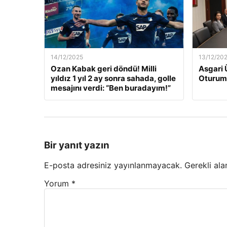
14/12/2025
13/12/20
Ozan Kabak geri döndü! Milli
Asgari 
yıldız 1 yıl 2 ay sonra sahada, golle
Oturum
mesajını verdi: “Ben buradayım!”
Bir yanıt yazın
E-posta adresiniz yayınlanmayacak.
Gerekli ala
Yorum
*