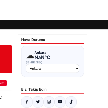
i
Hava Durumu
☁
Ankara
NaN°C
ŞEHIR SEÇ
rest
Bizi Takip Edin
BD