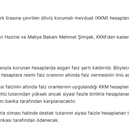
k lirasına çevrilen döviz korumalı mevduat (KKM) hesaplar
lan Hazine ve Maliye Bakanı Mehmet Şimşek, KKM'den kade
nıyla korunan hesaplarda asgari faiz şartı kaldırıldı. Böylec
hesaplara resmi faiz oranının altında faiz vermesinin önü aç
i faizinin altında faiz oranlarının uygulandığı KKM hesaplar
ttü tutarından yüksek ancak siyasi faizle birlikte hesaplana
 banka tarafından karşılanacaktır.
zla olması halinde destek tutarının siyasi faizle hesaplanan 
ankası tarafından ödenecek.