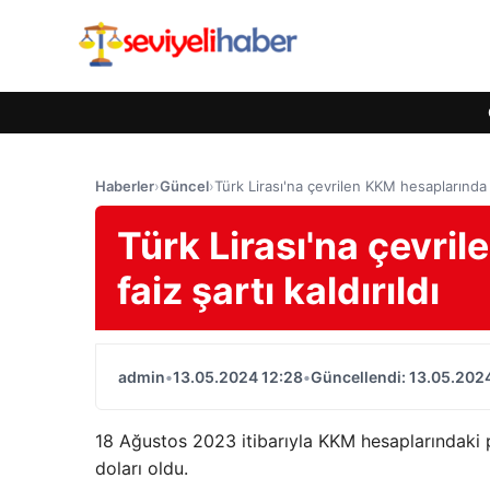
Haberler
›
Güncel
›
Türk Lirası'na çevrilen KKM hesaplarında as
Türk Lirası'na çevri
faiz şartı kaldırıldı
admin
•
13.05.2024 12:28
•
Güncellendi: 13.05.202
18 Ağustos 2023 itibarıyla KKM hesaplarındaki par
doları oldu.