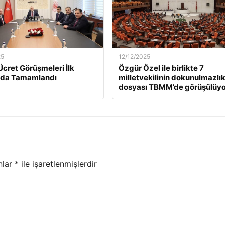
25
12/12/2025
Ücret Görüşmeleri İlk
Özgür Özel ile birlikte 7
da Tamamlandı
milletvekilinin dokunulmazlı
dosyası TBMM’de görüşülüyo
nlar
*
ile işaretlenmişlerdir