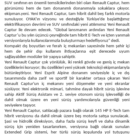
SUV sınıfının en önemli temsilcilerinden biri olan Renault Captur, hem
görünümü hem de tam donanımlı donanımıyla sokaklara çıkıyor.
ekipman.yeni. Yeni Renault Captur, tam hibrit dahil beş farklı motorla
sunuluyor. OYAK'ın vizyonu ve desteğiyle Türkiye'de başlattığımız
elektrifikasyon devrimi ve SUV sınıfındaki yeni atılımımız Yeni Renault
Captur ile devam edecek. “Global lansmanın ardından Yeni Renault
Captur’u bu yılın üçüncü çeyreğinde tam hibrit E-Tech ve içten yanmalı
versiyonlarıyla kullanıcılarımızla buluşturmayı hedefliyoruz” dedi.
Kompakt dış boyutları ve ferah iç mekanları sayesinde hem şehir içi
hem de şehir dışı kullanım ihtiyaçlarına eşit derecede uyum
sağlayabilen modüler bir yapıya sahiptir.
Yeni Renault Captur çok yönlülük, iki renkli gövde ve geniş iç mekan
özelliklerini koruyor; Bu özellikleri yeni yüksek teknoloji ekipmanlarıyla
bütünleştiriyor. Yeni Esprit Alpine donanım seviyesiyle iç ve dış
tasarımında daha zarif ve sportif bir karakter ortaya çıkaran Yeni
Renault Captur'un iç mekanını yeni döşemeler ve yeni ekranlar
süslüyor. Yeni elektronik mimari, tahmine dayalı hibrit sürüş işlevine
sahip Aktif Sürüş Asistanı ve 2. seviye otonom sürüş işlevselliği de
dahil olmak üzere en yeni sürüş yardımcılarıyla güvenliği yeni
seviyelere taşıyor.
Yeni Renault Captur, satılacağı pazara bağlı olarak 145 HP E-Tech tam
hibrit versiyonu da dahil olmak üzere beş motorla satışa sunulacak.
Şasi ve hidrolik direksiyon, daha fazla sürüş keyfi ve daha dinamik
sürüş için yeniden tasarlanırken, versiyona bağlı olarak sunulan
Extended Grip sistemi, her türlü sürüş koşulunda yol tutuşunu