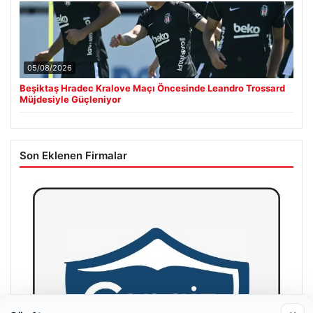
05/08/2026
Beşiktaş Hradec Kralove Maçı Öncesinde Leandro Trossard
Müjdesiyle Güçleniyor
Son Eklenen Firmalar