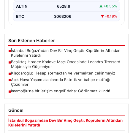
ALTIN
6528.6
▲ +0.55%
BTC
3063206
▼ -0.18%
Son Eklenen Haberler
İstanbul Boğazı’ndan Dev Bir Vinç Geçti: Köprülerin Altından
■
Kulelerini Yatırdı
Beşiktaş Hradec Kralove Maçı Öncesinde Leandro Trossard
■
Müjdesiyle Güçleniyor
Kılıçdaroğlu: Hesap sormaktan ve vermekten çekinmeyiz
■
Açık Hava Yaşam alanlarında Estetik ve bahçe mutfağı
■
Çözümleri
İmamoğlu’na bir ‘erişim engeli’ daha: Görünmez kılındı!
■
Güncel
İstanbul Boğazı’ndan Dev Bir Vinç Geçti: Köprülerin Altından
Kulelerini Yatırdı