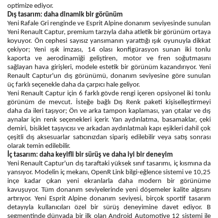
optimize ediyor.
Dış tasarım: daha dinamik bir görünüm
Yeni Rafale Gri renginde ve Esprit Alpine donanım seviyesinde sunulan
Yeni Renault Captur, premium tarzıyla daha atletik bir görünüm ortaya
koyuyor. Ön cephesi sayısız yansımanın yarattığı ışık oyunuyla dikkat
çekiyor; Yeni ışık imzası, 14 olası konfigürasyon sunan iki tonlu
kaporta ve aerodinamiği geliştiren, motor ve fren soğutmasını
sağlayan hava girişleri, modele estetik bir görünüm kazandırıyor. Yeni
Renault Captur'un dış görünümü, donanım seviyesine göre sunulan
üç farklı seçenekle daha da çarpıcı hale geliyor.
Yeni Renault Captur için 6 farklı gövde rengi içeren opsiyonel iki tonlu
görünüm de mevcut. İsteğe bağlı Dış Renk paketi kişiselleştirmeyi
daha da ileri taşıyor; Ön ve arka tampon kaplaması, yan çıtalar ve dış
aynalar için renk seçenekleri içerir. Yan aydınlatma, basamaklar, çeki
demiri, bisiklet taşıyıcısı ve arkadan aydınlatmalı kapı eşikleri dahil çok
çeşitli dış aksesuarlar satıcınızdan sipariş edilebilir veya satış sonrası
olarak temin edilebilir.
İç tasarım: daha keyifli bir sürüş ve daha iyi bir deneyim
Yeni Renault Captur'un dış taraftaki yüksek sınıf tasarımı, iç kısmına da
yansıyor. Modelin iç mekanı, OpenR Link bilgi-eğlence sistemi ve 10,25
inçe kadar çıkan yeni ekranlarla daha modern bir görünüme
kavuşuyor. Tüm donanım seviyelerinde yeni döşemeler kalite algısını
artırıyor. Yeni Esprit Alpine donanım seviyesi, birçok sportif tasarım
detayıyla kullanıcıları özel bir sürüş deneyimine davet ediyor. B
segmentinde dünyada bir ilk olan Android Automotive 12 sistemi ile