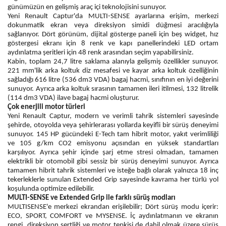
günümüzün en gelişmiş araç içi teknolojisini sunuyor.
Yeni Renault Captur'da MULTI-SENSE ayarlarına erişim, merkezi
dokunmatik ekran veya direksiyon simidi düğmesi aracılığıyla
sağlanıyor. Dört görünüm, dijital gösterge paneli için beş widget, hız
göstergesi ekranı için 8 renk ve kapı panellerindeki LED ortam
aydınlatma şeritleri için 48 renk arasından seçim yapabilirsiniz.
Kabin, toplam 24,7 litre saklama alanıyla gelişmiş özellikler sunuyor.
221 mm'lik arka koltuk diz mesafesi ve kayar arka koltuk özelliğinin
sağladığı 616 litre (536 dm3 VDA) bagaj hacmi, sınıfının en iyi değerini
sunuyor. Ayrıca arka koltuk sırasının tamamen ileri itilmesi, 132 litrelik
(114 dm3 VDA) ilave bagaj hacmi oluşturur.
Çok enerjili motor türleri
Yeni Renault Captur, modern ve verimli tahrik sistemleri sayesinde
şehirde, otoyolda veya şehirlerarası yollarda keyifli bir sürüş deneyimi
sunuyor. 145 HP gücündeki E-Tech tam hibrit motor, yakıt verimliliği
ve 105 g/km CO2 emisyonu açısından en yüksek standartları
karşılıyor. Ayrıca şehir içinde şarj etme stresi olmadan, tamamen
elektrikli bir otomobil gibi sessiz bir sürüş deneyimi sunuyor. Ayrıca
tamamen hibrit tahrik sistemleri ve isteğe bağlı olarak yalnızca 18 inç
tekerleklerle sunulan Extended Grip sayesinde kavrama her türlü yol
koşulunda optimize edilebilir.
MULTI-SENSE ve Extended Grip ile farklı sürüş modları
MULTISENSE'e merkezi ekrandan erişilebilir; Dört sürüş modu içerir:
ECO, SPORT, COMFORT ve MYSENSE. İç aydınlatmanın ve ekranın
rengi, direksiyon sertliği ve motor tepkisi de dahil olmak üzere sürüş