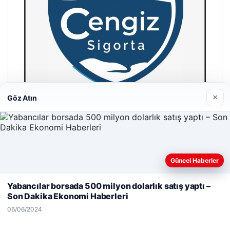
×
Göz Atın
Hastaş Beton
26/05/2026
Güncel Haberler
Web sitemizi nasıl kullandığınızı daha iyi anlayabilmek,
deneyiminizi kişiselleştirmek ve geliştirmek amacıyla çerezler
Yabancılar borsada 500 milyon dolarlık satış yaptı –
kullanıyoruz.
Çerez Politikamız
Son Dakika Ekonomi Haberleri
Reddet
Kabul Et
06/06/2024