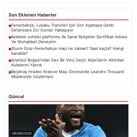
Son Eklenen Haberler
Fenerbahçe, Lukaku Transferi İçin Son Aşamaya Geldi:
■
Defanslara Zor Günler Yaklaşıyor
Kelebek sohbet platformu İle Sanal İletişimin Sertifikalı Adresi
■
Ve Muhabbet Deneyimi
Sturm Graz-Fenerbahçe maçı ne zaman? Saat kaçta? Hangi
■
kanalda?
İstanbul Boğazı’ndan Dev Bir Vinç Geçti: Köprülerin Altından
■
Kulelerini Yatırdı
Beşiktaş Hradec Kralove Maçı Öncesinde Leandro Trossard
■
Müjdesiyle Güçleniyor
Güncel
08/08/2026