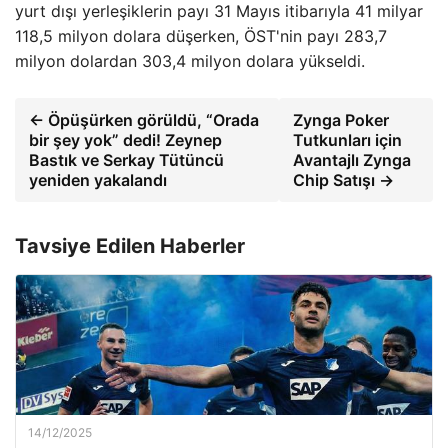
yurt dışı yerleşiklerin payı 31 Mayıs itibarıyla 41 milyar
118,5 milyon dolara düşerken, ÖST'nin payı 283,7
milyon dolardan 303,4 milyon dolara yükseldi.
← Öpüşürken görüldü, “Orada
Zynga Poker
bir şey yok” dedi! Zeynep
Tutkunları için
Bastık ve Serkay Tütüncü
Avantajlı Zynga
yeniden yakalandı
Chip Satışı →
Tavsiye Edilen Haberler
14/12/2025