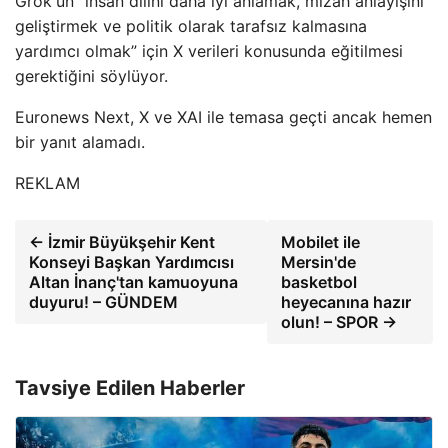
Grok'un “insan dilini daha iyi anlamak, mizah anlayışını
geliştirmek ve politik olarak tarafsız kalmasına
yardımcı olmak” için X verileri konusunda eğitilmesi
gerektiğini söylüyor.
Euronews Next, X ve XAI ile temasa geçti ancak hemen
bir yanıt alamadı.
REKLAM
← İzmir Büyükşehir Kent
Mobilet ile
Konseyi Başkan Yardımcısı
Mersin'de
Altan İnanç'tan kamuoyuna
basketbol
duyuru! – GÜNDEM
heyecanına hazır
olun! – SPOR →
Tavsiye Edilen Haberler