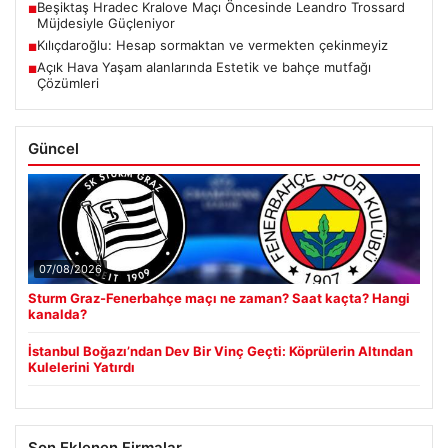
Beşiktaş Hradec Kralove Maçı Öncesinde Leandro Trossard
■
Müjdesiyle Güçleniyor
Kılıçdaroğlu: Hesap sormaktan ve vermekten çekinmeyiz
■
Açık Hava Yaşam alanlarında Estetik ve bahçe mutfağı
■
Çözümleri
Güncel
07/08/2026
Sturm Graz-Fenerbahçe maçı ne zaman? Saat kaçta? Hangi
kanalda?
İstanbul Boğazı’ndan Dev Bir Vinç Geçti: Köprülerin Altından
Kulelerini Yatırdı
Son Eklenen Firmalar