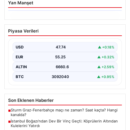
Yan Manşet
06.08.2026
İstanbul Boğazı’ndan Dev Bir Vinç
Piyasa Verileri
Geçti: Köprülerin Altından Kulelerini
Yatırdı
USD
47.74
▲ +0.18%
İstanbul Boğazı’nda eşsiz bir görüntüye sahne olan bu
olay, bölgedeki denizcilik ve altyapı çalışmalarının…
EUR
55.25
▲ +0.32%
ALTIN
6660.6
▲ +2.59%
BTC
3092040
▲ +0.95%
Son Eklenen Haberler
Sturm Graz-Fenerbahçe maçı ne zaman? Saat kaçta? Hangi
■
kanalda?
İstanbul Boğazı’ndan Dev Bir Vinç Geçti: Köprülerin Altından
■
Kulelerini Yatırdı