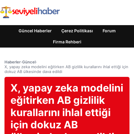
Güncel Haberler
Çerez Politikası
Forum
Firma Rehberi
Haberler
›
Güncel
›
X, yapay zeka modelini eğitirken AB gizlilik kurallarını ihlal ettiği için
dokuz AB ülkesinde dava edildi
X, yapay zeka modelini
eğitirken AB gizlilik
kurallarını ihlal ettiği
için dokuz AB