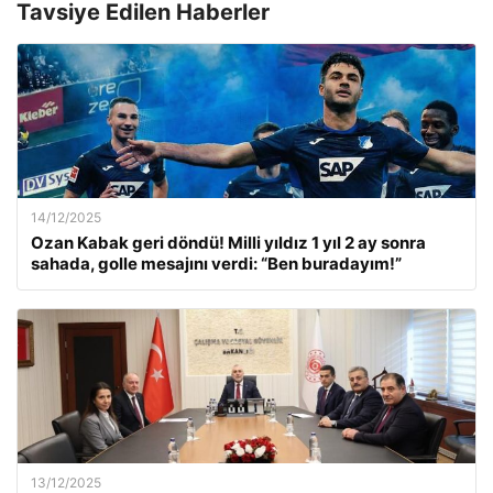
Tavsiye Edilen Haberler
14/12/2025
Ozan Kabak geri döndü! Milli yıldız 1 yıl 2 ay sonra
sahada, golle mesajını verdi: “Ben buradayım!”
13/12/2025