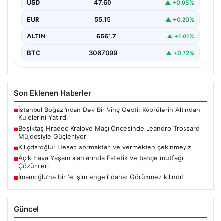
USD
47.60
▲ +0.05%
Türk futbolunun köklü kulüplerinden Beşiktaş, UEFA
Avrupa Ligi 3. eleme turu kapsamında Hradec Kralove…
EUR
55.15
▲ +0.20%
ALTIN
6561.7
▲ +1.01%
BTC
3067099
▲ +0.72%
Son Eklenen Haberler
İstanbul Boğazı’ndan Dev Bir Vinç Geçti: Köprülerin Altından
■
Kulelerini Yatırdı
Beşiktaş Hradec Kralove Maçı Öncesinde Leandro Trossard
■
Müjdesiyle Güçleniyor
Kılıçdaroğlu: Hesap sormaktan ve vermekten çekinmeyiz
■
Açık Hava Yaşam alanlarında Estetik ve bahçe mutfağı
■
Çözümleri
İmamoğlu’na bir ‘erişim engeli’ daha: Görünmez kılındı!
■
Güncel