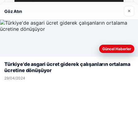
×
Göz Atın
Güncel Haberler
Web sitemizi nasıl kullandığınızı daha iyi anlayabilmek,
deneyiminizi kişiselleştirmek ve geliştirmek amacıyla çerezler
Türkiye'de asgari ücret giderek çalışanların ortalama
kullanıyoruz.
Çerez Politikamız
ücretine dönüşüyor
Reddet
Kabul Et
29/04/2024
Hastaş Beton
26/05/2026