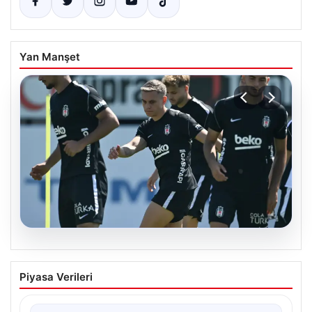
Yan Manşet
05.08.2026
Beşiktaş Hradec Kralove Maçı
Piyasa Verileri
Öncesinde Leandro Trossard
Müjdesiyle Güçleniyor