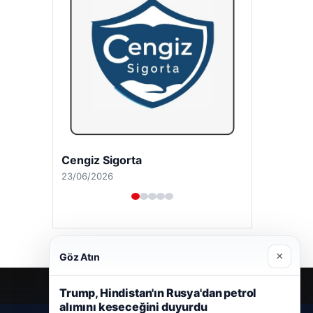
Hastaş Beton
26/05/2026
×
Göz Atın
Trump, Hindistan'ın Rusya'dan petrol
alımını keseceğini duyurdu