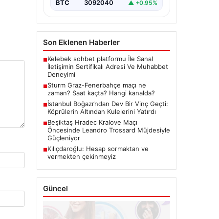
BTC
3092040
▲ +0.95%
Son Eklenen Haberler
Kelebek sohbet platformu İle Sanal
■
İletişimin Sertifikalı Adresi Ve Muhabbet
Deneyimi
Sturm Graz-Fenerbahçe maçı ne
■
zaman? Saat kaçta? Hangi kanalda?
İstanbul Boğazı’ndan Dev Bir Vinç Geçti:
■
Köprülerin Altından Kulelerini Yatırdı
Beşiktaş Hradec Kralove Maçı
■
Öncesinde Leandro Trossard Müjdesiyle
Güçleniyor
Kılıçdaroğlu: Hesap sormaktan ve
■
vermekten çekinmeyiz
Güncel