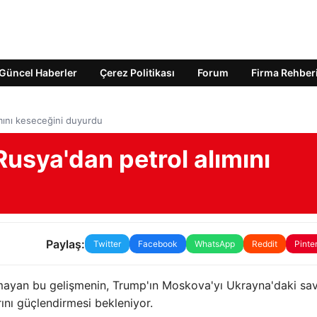
Güncel Haberler
Çerez Politikası
Forum
Firma Rehber
ımını keseceğini duyurdu
Rusya'dan petrol alımını
Paylaş:
Twitter
Facebook
WhatsApp
Reddit
Pinte
ayan bu gelişmenin, Trump'ın Moskova'yı Ukrayna'daki sav
nı güçlendirmesi bekleniyor.