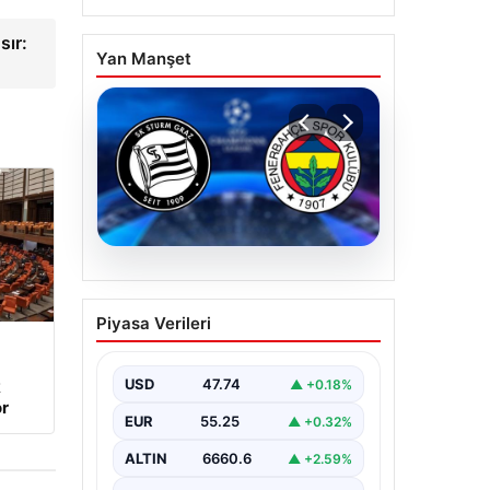
sır:
Yan Manşet
07.08.2026
Sturm Graz-Fenerbahçe
Piyasa Verileri
maçı ne zaman? Saat
kaçta? Hangi kanalda?
USD
47.74
▲ +0.18%
k
r
EUR
55.25
▲ +0.32%
ALTIN
6660.6
▲ +2.59%