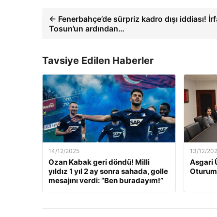
← Fenerbahçe’de sürpriz kadro dışı iddiası! İ
Tosun’un ardından…
Tavsiye Edilen Haberler
14/12/2025
13/12/20
Ozan Kabak geri döndü! Milli
Asgari 
yıldız 1 yıl 2 ay sonra sahada, golle
Oturum
mesajını verdi: “Ben buradayım!”