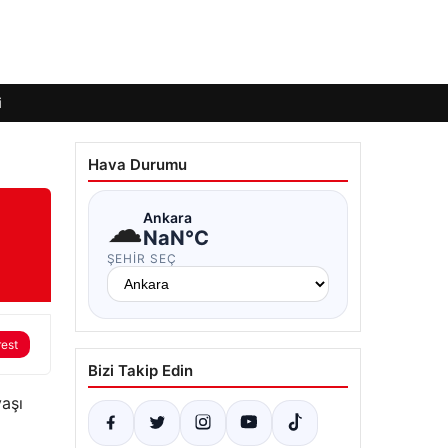
i
Hava Durumu
☁
Ankara
NaN°C
ŞEHIR SEÇ
rest
Bizi Takip Edin
aşı