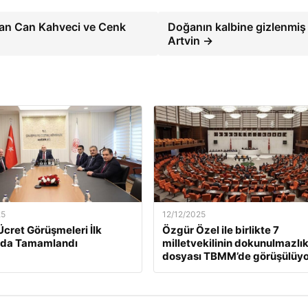
rfan Can Kahveci ve Cenk
Doğanın kalbine gizlenmiş 
Artvin →
25
12/12/2025
Ücret Görüşmeleri İlk
Özgür Özel ile birlikte 7
da Tamamlandı
milletvekilinin dokunulmazlı
dosyası TBMM’de görüşülüyo