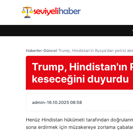
Haberler
›
Güncel
›
Trump, Hindistan'ın Rusya'dan petrol al
Trump, Hindistan'ın 
keseceğini duyurdu
admin
•
16.10.2025 08:58
Henüz Hindistan hükümeti tarafından doğrulanm
sona erdirmek için müzakereye zorlama çabaları