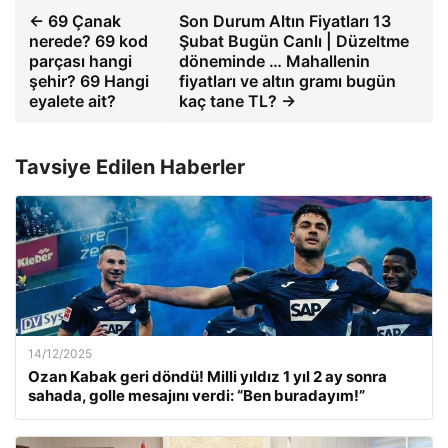
← 69 Çanak
Son Durum Altın Fiyatları 13
nerede? 69 kod
Şubat Bugün Canlı | Düzeltme
parçası hangi
döneminde … Mahallenin
şehir? 69 Hangi
fiyatları ve altın gramı bugün
eyalete ait?
kaç tane TL? →
Tavsiye Edilen Haberler
14/12/2025
Ozan Kabak geri döndü! Milli yıldız 1 yıl 2 ay sonra
sahada, golle mesajını verdi: “Ben buradayım!”