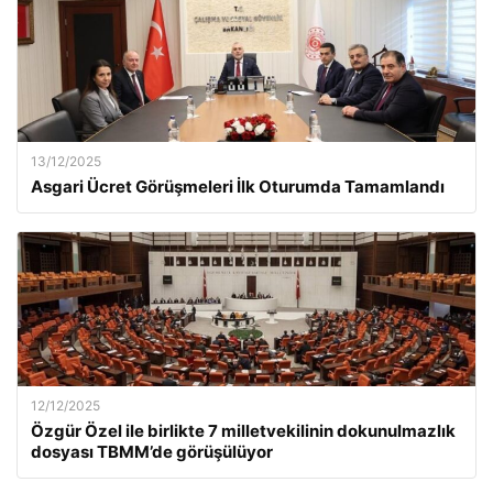
13/12/2025
Asgari Ücret Görüşmeleri İlk Oturumda Tamamlandı
12/12/2025
Özgür Özel ile birlikte 7 milletvekilinin dokunulmazlık
dosyası TBMM’de görüşülüyor