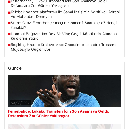
Fenerbahçe, Lukaku Transferi İçin Son Aşamaya Geldi:
■
Defanslara Zor Günler Yaklaşıyor
Kelebek sohbet platformu İle Sanal İletişimin Sertifikalı Adresi
■
Ve Muhabbet Deneyimi
Sturm Graz-Fenerbahçe maçı ne zaman? Saat kaçta? Hangi
■
kanalda?
İstanbul Boğazı’ndan Dev Bir Vinç Geçti: Köprülerin Altından
■
Kulelerini Yatırdı
Beşiktaş Hradec Kralove Maçı Öncesinde Leandro Trossard
■
Müjdesiyle Güçleniyor
Güncel
08/08/2026
Fenerbahçe, Lukaku Transferi İçin Son Aşamaya Geldi:
Defanslara Zor Günler Yaklaşıyor