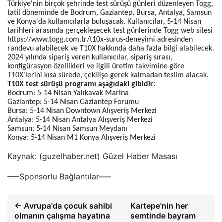
Türkiye'nin birçok şehrinde test sürüşü günleri düzenleyen Togg,
tatil döneminde de Bodrum, Gaziantep, Bursa, Antalya, Samsun
ve Konya'da kullanıcılarla buluşacak. Kullanıcılar, 5-14 Nisan
tarihleri ​​arasında gerçekleşecek test günlerinde Togg web sitesi
https://www.togg.com.tr/t10x-surus-deneyimi adresinden
randevu alabilecek ve T10X hakkında daha fazla bilgi alabilecek.
2024 yılında sipariş veren kullanıcılar, sipariş sırası,
konfigürasyon özellikleri ve ilgili üretim takvimine göre
T10X'lerini kısa sürede, çekilişe gerek kalmadan teslim alacak.
T10X test sürüşü programı aşağıdaki gibidir:
Bodrum: 5-14 Nisan Yalıkavak Marina
Gaziantep: 5-14 Nisan Gaziantep Forumu
Bursa: 5-14 Nisan Downtown Alışveriş Merkezi
Antalya: 5-14 Nisan Antalya Alışveriş Merkezi
Samsun: 5-14 Nisan Samsun Meydanı
Konya: 5-14 Nisan M1 Konya Alışveriş Merkezi
Kaynak: (guzelhaber.net) Güzel Haber Masası
—–Sponsorlu Bağlantılar—–
← Avrupa'da çocuk sahibi
Kartepe'nin her
olmanın çalışma hayatına
semtinde bayram