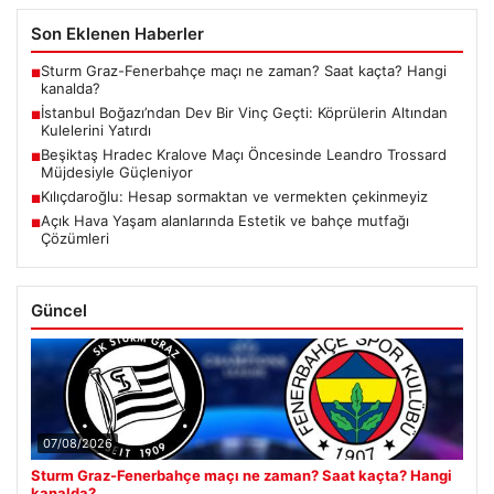
Son Eklenen Haberler
Sturm Graz-Fenerbahçe maçı ne zaman? Saat kaçta? Hangi
■
kanalda?
İstanbul Boğazı’ndan Dev Bir Vinç Geçti: Köprülerin Altından
■
Kulelerini Yatırdı
Beşiktaş Hradec Kralove Maçı Öncesinde Leandro Trossard
■
Müjdesiyle Güçleniyor
Kılıçdaroğlu: Hesap sormaktan ve vermekten çekinmeyiz
■
Açık Hava Yaşam alanlarında Estetik ve bahçe mutfağı
■
Çözümleri
Güncel
07/08/2026
Sturm Graz-Fenerbahçe maçı ne zaman? Saat kaçta? Hangi
kanalda?