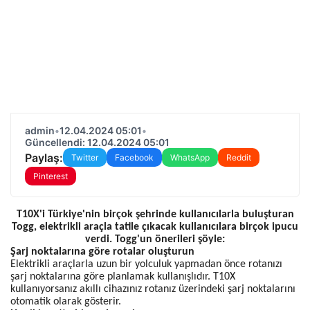
admin
•
12.04.2024 05:01
•
Güncellendi: 12.04.2024 05:01
Paylaş:
Twitter
Facebook
WhatsApp
Reddit
Pinterest
T10X'i Türkiye'nin birçok şehrinde kullanıcılarla buluşturan
Togg, elektrikli araçla tatile çıkacak kullanıcılara birçok ipucu
verdi. Togg'un önerileri şöyle:
Şarj noktalarına göre rotalar oluşturun
Elektrikli araçlarla uzun bir yolculuk yapmadan önce rotanızı
şarj noktalarına göre planlamak kullanışlıdır. T10X
kullanıyorsanız akıllı cihazınız rotanız üzerindeki şarj noktalarını
otomatik olarak gösterir.