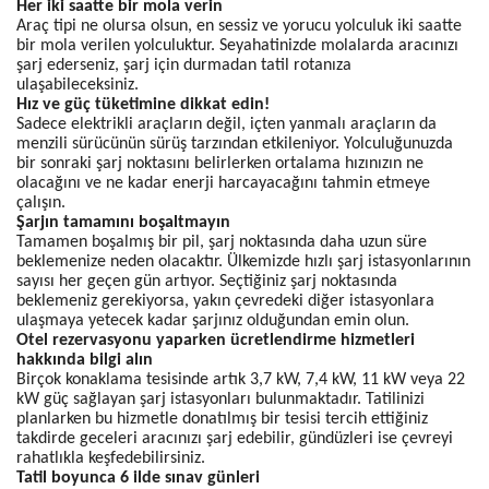
Her iki saatte bir mola verin
Araç tipi ne olursa olsun, en sessiz ve yorucu yolculuk iki saatte
bir mola verilen yolculuktur. Seyahatinizde molalarda aracınızı
şarj ederseniz, şarj için durmadan tatil rotanıza
ulaşabileceksiniz.
Hız ve güç tüketimine dikkat edin!
Sadece elektrikli araçların değil, içten yanmalı araçların da
menzili sürücünün sürüş tarzından etkileniyor. Yolculuğunuzda
bir sonraki şarj noktasını belirlerken ortalama hızınızın ne
olacağını ve ne kadar enerji harcayacağını tahmin etmeye
çalışın.
Şarjın tamamını boşaltmayın
Tamamen boşalmış bir pil, şarj noktasında daha uzun süre
beklemenize neden olacaktır. Ülkemizde hızlı şarj istasyonlarının
sayısı her geçen gün artıyor. Seçtiğiniz şarj noktasında
beklemeniz gerekiyorsa, yakın çevredeki diğer istasyonlara
ulaşmaya yetecek kadar şarjınız olduğundan emin olun.
Otel rezervasyonu yaparken ücretlendirme hizmetleri
hakkında bilgi alın
Birçok konaklama tesisinde artık 3,7 kW, 7,4 kW, 11 kW veya 22
kW güç sağlayan şarj istasyonları bulunmaktadır. Tatilinizi
planlarken bu hizmetle donatılmış bir tesisi tercih ettiğiniz
takdirde geceleri aracınızı şarj edebilir, gündüzleri ise çevreyi
rahatlıkla keşfedebilirsiniz.
Tatil boyunca 6 ilde sınav günleri