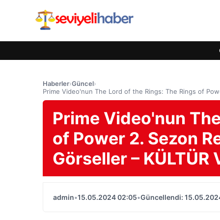
Haberler
›
Güncel
›
Prime Video'nun The Lord of the Rings: The Rings of Po
Prime Video'nun The 
of Power 2. Sezon R
Görseller – KÜLTÜR
admin
•
15.05.2024 02:05
•
Güncellendi: 15.05.202