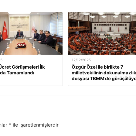
25
12/12/2025
Ücret Görüşmeleri İlk
Özgür Özel ile birlikte 7
da Tamamlandı
milletvekilinin dokunulmazlı
dosyası TBMM’de görüşülüyo
nlar
*
ile işaretlenmişlerdir