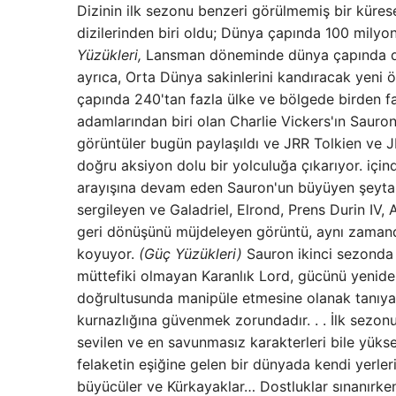
Dizinin ilk sezonu benzeri görülmemiş bir küres
dizilerinden biri oldu; Dünya çapında 100 milyo
Yüzükleri,
Lansman döneminde dünya çapında diğ
ayrıca, Orta Dünya sakinlerini kandıracak yeni
çapında 240'tan fazla ülke ve bölgede birden f
adamlarından biri olan Charlie Vickers'ın Sauro
görüntüler bugün paylaşıldı ve JRR Tolkien ve JRR
doğru aksiyon dolu bir yolculuğa çıkarıyor. için
arayışına devam eden Sauron'un büyüyen şeytani v
sergileyen ve Galadriel, Elrond, Prens Durin IV,
geri dönüşünü müjdeleyen görüntü, aynı zamand
koyuyor.
(Güç Yüzükleri)
Sauron ikinci sezonda 
müttefiki olmayan Karanlık Lord, gücünü yenide
doğrultusunda manipüle etmesine olanak tanıyaca
kurnazlığına güvenmek zorundadır. . . İlk sezon
sevilen ve en savunmasız karakterleri bile yükse
felaketin eşiğine gelen bir dünyada kendi yerleri
büyücüler ve Kürkayaklar… Dostluklar sınanırken 