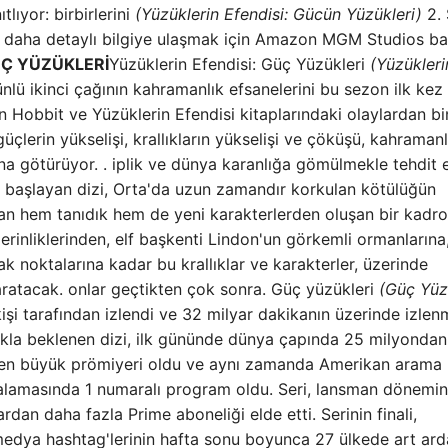
lıyor: birbirlerini
(Yüzüklerin Efendisi: Gücün Yüzükleri)
2.
nda daha detaylı bilgiye ulaşmak için Amazon MGM Studios ba
ÜÇ YÜZÜKLERİ
Yüzüklerin Efendisi: Güç Yüzükleri
(Yüzükleri
nlü ikinci çağının kahramanlık efsanelerini bu sezon ilk kez
in Hobbit ve Yüzüklerin Efendisi kitaplarındaki olaylardan bi
güçlerin yükselişi, krallıkların yükselişi ve çöküşü, kahramanl
a götürüyor. . iplik ve dünya karanlığa gömülmekle tehdit e
a başlayan dizi, Orta'da uzun zamandır korkulan kötülüğün
an hem tanıdık hem de yeni karakterlerden oluşan bir kadr
derinliklerinden, elf başkenti Lindon'un görkemli ormanlarına
k noktalarına kadar bu krallıklar ve karakterler, üzerinde
ratacak. onlar geçtikten çok sonra. Güç yüzükleri
(Güç Yüz
şi tarafından izlendi ve 32 milyar dakikanın üzerinde izlenm
akla beklenen dizi, ilk gününde dünya çapında 25 milyondan
nin en büyük prömiyeri oldu ve aynı zamanda Amerikan arama
ralamasında 1 numaralı program oldu. Seri, lansman dönemi
an daha fazla Prime aboneliği elde etti. Serinin finali,
medya hashtag'lerinin hafta sonu boyunca 27 ülkede art ar