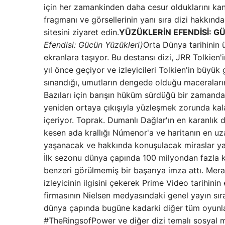
için her zamankinden daha cesur olduklarını kanıt
fragmanı ve görsellerinin yanı sıra dizi hakkı
sitesini ziyaret edin.
YÜZÜKLERİN EFENDİSİ: G
Efendisi: Gücün Yüzükleri)
Orta Dünya tarihinin ü
ekranlara taşıyor. Bu destansı dizi, JRR Tolkien'
yıl önce geçiyor ve izleyicileri Tolkien'in büyük 
sınandığı, umutların dengede olduğu maceraların
Bazıları için barışın hüküm sürdüğü bir zamand
yeniden ortaya çıkışıyla yüzleşmek zorunda kal
içeriyor. Toprak. Dumanlı Dağlar'ın en karanlık 
kesen ada krallığı Númenor'a ve haritanın en uza
yaşanacak ve hakkında konuşulacak miraslar ya
İlk sezonu dünya çapında 100 milyondan fazla ki
benzeri görülmemiş bir başarıya imza attı. Mer
izleyicinin ilgisini çekerek Prime Video tarihi
firmasının Nielsen medyasındaki genel yayın sı
dünya çapında bugüne kadarki diğer tüm oyunlard
#TheRingsofPower ve diğer dizi temalı sosyal 