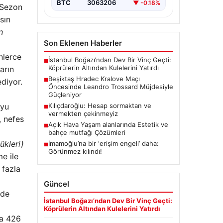
BTC
3063206
▼ -0.18%
 Sezon
sın
n
Son Eklenen Haberler
nlerce
İstanbul Boğazı’ndan Dev Bir Vinç Geçti:
■
Köprülerin Altından Kulelerini Yatırdı
arın
Beşiktaş Hradec Kralove Maçı
diyor.
■
Öncesinde Leandro Trossard Müjdesiyle
Güçleniyor
oyu
Kılıçdaroğlu: Hesap sormaktan ve
■
vermekten çekinmeyiz
, nefes
Açık Hava Yaşam alanlarında Estetik ve
■
bahçe mutfağı Çözümleri
ükleri)
İmamoğlu’na bir ‘erişim engeli’ daha:
■
Görünmez kılındı!
e ile
 fazla
Güncel
nde
İstanbul Boğazı’ndan Dev Bir Vinç Geçti:
Köprülerin Altından Kulelerini Yatırdı
da 426