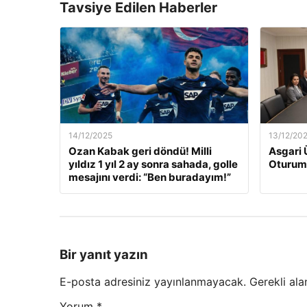
Tavsiye Edilen Haberler
14/12/2025
13/12/20
Ozan Kabak geri döndü! Milli
Asgari 
yıldız 1 yıl 2 ay sonra sahada, golle
Oturum
mesajını verdi: “Ben buradayım!”
Bir yanıt yazın
E-posta adresiniz yayınlanmayacak.
Gerekli ala
Yorum
*