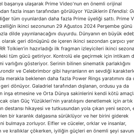
el başarıya ulaşarak Prime Video'nun en önemli orijinal
ndan fazla insan tarafından görülüyor
Yüzüklerin Efendisi: G
er tüm oyunlardan daha fazla Prime üyeliği sattı. Prime 
 özelliğin ikinci sezonunun 29 Ağustos 2024 Perşembe günü
azla dilde yayınlanacağını duyurdu. Dünyanın en büyük edeb
n olarak geri dönüşünü de içeren ikinci sezondan çarpıcı yen
 Tolkien'in hazırladığı ilk fragman izleyicileri ikinci sezon
deki tüm gücü getiriyor. Kontrolü ele geçirmek için intikam 
arlığını gösteriyor. Serinin bilinen sinematik parlaklığını
 Arondir ve Celebrimbor gibi hayranların en sevdiği karakterl
a merakla beklenen daha fazla Power Rings yaratımını da 
geri dönüyor. Galadriel tarafından dışlanan, ordusu ya da
n inşa etmesine ve Orta Dünya sakinlerini kendi kötü amaçl
k olan Güç Yüzükleri'nin yaratılışını denetlemek için artık
un destansı hikayesi ve tutkusundan yola çıkan yeni sezon, 
len bir karanlık dalgasına sürüklüyor ve her birini giderek
ni bulmaya zorluyor. Elfler ve cüceler, orklar ve insanlar,
ve krallıklar çökerken, iyiliğin güçleri en önemli şeyi sav