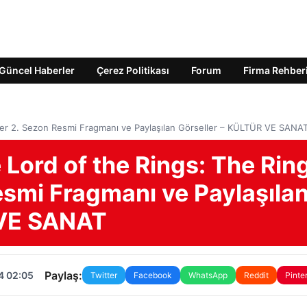
Güncel Haberler
Çerez Politikası
Forum
Firma Rehber
wer 2. Sezon Resmi Fragmanı ve Paylaşılan Görseller – KÜLTÜR VE SANA
Lord of the Rings: The Rin
esmi Fragmanı ve Paylaşıla
 VE SANAT
Paylaş:
4 02:05
Twitter
Facebook
WhatsApp
Reddit
Pinte