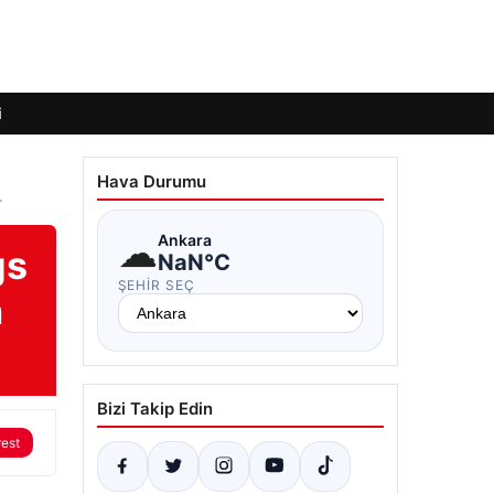
i
Hava Durumu
T
☁
Ankara
gs
NaN°C
ŞEHIR SEÇ
n
Bizi Takip Edin
rest