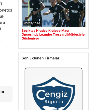
i)
önetici
tak
are
05/08/2026
i
Beşiktaş Hradec Kralove Maçı
Öncesinde Leandro Trossard Müjdesiyle
Güçleniyor
e
Son Eklenen Firmalar
nı