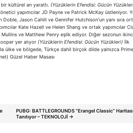
bir kültürel an yarattı.
(Yüzüklerin Efendisi: Gücün Yüzükler
 yönetici yapımcılar JD Payne ve Patrick McKay üstleniyor. Y
 Doble, Jason Cahill ve Gennifer Hutchison'un yanı sıra or
ımcılar Kate Hazell ve Helen Shang ve ortak yapımcılar Cl
. Mullins ve Matthew Penry eşlik ediyor. Diğer sezonun ikinc
ooper yer alıyor
(Yüzüklerin Efendisi: Gücün Yüzükleri)
İlk
 ülke ve bölgede, Türkçe dahil birçok dilde yalnızca Prim
.net) Güzel Haber Masası
e
PUBG: BATTLEGROUNDS “Erangel Classic” Haritası
Tanıtıyor – TEKNOLOJİ →