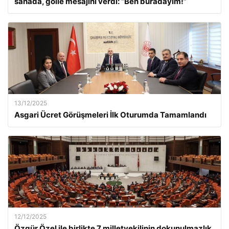
sahada, golle mesajını verdi: “Ben buradayım!”
13/12/2025
Asgari Ücret Görüşmeleri İlk Oturumda Tamamlandı
12/12/2025
Özgür Özel ile birlikte 7 milletvekilinin dokunulmazlık