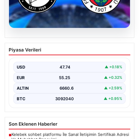
07.08.2026
Sturm Graz-Fenerbahçe maçı ne
Piyasa Verileri
zaman? Saat kaçta? Hangi kanalda?
USD
47.74
▲ +0.18%
EUR
55.25
▲ +0.32%
ALTIN
6660.6
▲ +2.59%
BTC
3092040
▲ +0.95%
Son Eklenen Haberler
Kelebek sohbet platformu İle Sanal İletişimin Sertifikalı Adresi
■