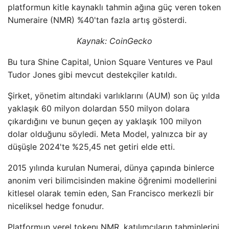
platformun kitle kaynaklı tahmin ağına güç veren token
Numeraire (NMR) %40'tan fazla artış gösterdi.
Kaynak:
CoinGecko
Bu tura Shine Capital, Union Square Ventures ve Paul
Tudor Jones gibi mevcut destekçiler katıldı.
Şirket, yönetim altındaki varlıklarını (AUM) son üç yılda
yaklaşık 60 milyon dolardan 550 milyon dolara
çıkardığını ve bunun geçen ay yaklaşık 100 milyon
dolar olduğunu söyledi. Meta Model, yalnızca bir ay
düşüşle 2024'te %25,45 net getiri elde etti.
2015 yılında kurulan Numerai, dünya çapında binlerce
anonim veri bilimcisinden makine öğrenimi modellerini
kitlesel olarak temin eden, San Francisco merkezli bir
niceliksel hedge fonudur.
Platformun yerel tokenı NMR, katılımcıların tahminlerini