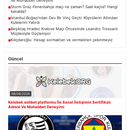
Ve Muhabbet Deneyimi
Sturm Graz-Fenerbahçe maçı ne zaman? Saat kaçta? Hangi
■
kanalda?
İstanbul Boğazı’ndan Dev Bir Vinç Geçti: Köprülerin Altından
■
Kulelerini Yatırdı
Beşiktaş Hradec Kralove Maçı Öncesinde Leandro Trossard
■
Müjdesiyle Güçleniyor
Kılıçdaroğlu: Hesap sormaktan ve vermekten çekinmeyiz
■
Güncel
08/08/2026
Kelebek sohbet platformu İle Sanal İletişimin Sertifikalı
Adresi Ve Muhabbet Deneyimi