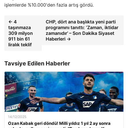
işlemlerde %10.000'den fazla artış gördü.
← 4
CHP, dört ana başlıkta yeni parti
taşınmaza
programını tanıttı: ‘Zaman, iktidar
309 milyon
zamanıdır’ – Son Dakika Siyaset
911 bin 61
Haberleri →
liralık teklif
Tavsiye Edilen Haberler
14/12/2025
Ozan Kabak geri döndü! Milli yıldız 1 yıl 2 ay sonra