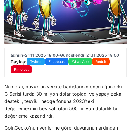
admin
•
21.11.2025 18:00
•
Güncellendi: 21.11.2025 18:00
Paylaş:
Twitter
Facebook
WhatsApp
Reddit
Pinterest
Numerai, büyük üniversite bağışlarının öncülüğündeki
C Serisi turda 30 milyon dolar topladı ve yapay zeka
destekli, teşvikli hedge fonuna 2023'teki
değerlemesinin beş katı olan 500 milyon dolarlık bir
değerleme kazandırdı.
CoinGecko'nun verilerine göre, duyurunun ardından