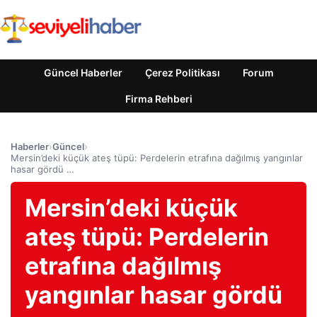
Güncel Haberler
Çerez Politikası
Forum
Firma Rehberi
Haberler
›
Güncel
›
Mersin’deki küçük ateş tüpü: Perdelerin etrafına dağılmış yangınlar
hasar gördü …
Mersin’deki küçük
ateş tüpü: Perdelerin
etrafına dağılmış
yangınlar hasar gördü