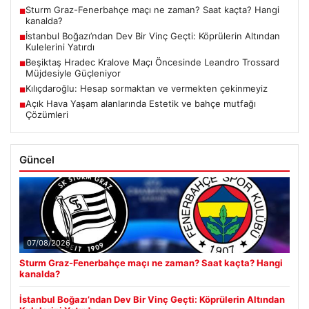
Sturm Graz-Fenerbahçe maçı ne zaman? Saat kaçta? Hangi
■
kanalda?
İstanbul Boğazı’ndan Dev Bir Vinç Geçti: Köprülerin Altından
■
Kulelerini Yatırdı
Beşiktaş Hradec Kralove Maçı Öncesinde Leandro Trossard
■
Müjdesiyle Güçleniyor
Kılıçdaroğlu: Hesap sormaktan ve vermekten çekinmeyiz
■
Açık Hava Yaşam alanlarında Estetik ve bahçe mutfağı
■
Çözümleri
Güncel
07/08/2026
Sturm Graz-Fenerbahçe maçı ne zaman? Saat kaçta? Hangi
kanalda?
İstanbul Boğazı’ndan Dev Bir Vinç Geçti: Köprülerin Altından