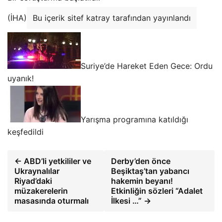
(İHA)
Bu içerik sitef katray tarafından yayınlandı
Suriye’de Hareket Eden Gece: Ordu
uyanık!
Yarışma programına katıldığı
keşfedildi
← ABD’li yetkililer ve
Derby’den önce
Ukraynalılar
Beşiktaş’tan yabancı
Riyad’daki
hakemin beyanı!
müzakerelerin
Etkinliğin sözleri “Adalet
masasında oturmalı
İlkesi …” →