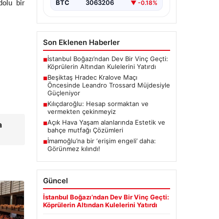
BTC
3063206
▼ -0.18%
dolu bir
Son Eklenen Haberler
İstanbul Boğazı’ndan Dev Bir Vinç Geçti:
■
Köprülerin Altından Kulelerini Yatırdı
Beşiktaş Hradec Kralove Maçı
■
Öncesinde Leandro Trossard Müjdesiyle
Güçleniyor
Kılıçdaroğlu: Hesap sormaktan ve
■
vermekten çekinmeyiz
Açık Hava Yaşam alanlarında Estetik ve
a
■
bahçe mutfağı Çözümleri
İmamoğlu’na bir ‘erişim engeli’ daha:
■
Görünmez kılındı!
Güncel
İstanbul Boğazı’ndan Dev Bir Vinç Geçti:
Köprülerin Altından Kulelerini Yatırdı