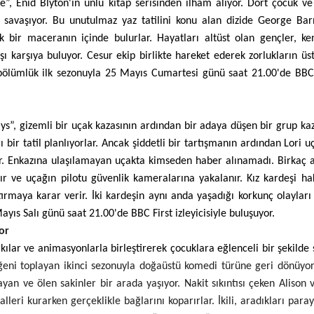
”, Enid Blyton'ın ünlü kitap serisinden ilham alıyor. Dört çocuk ve
ı savaşıyor. Bu unutulmaz yaz tatilini konu alan dizide George Ba
k bir maceranın içinde bulurlar. Hayatları altüst olan gençler, ken
 karşıya buluyor. Cesur ekip birlikte hareket ederek zorlukların üs
 bölümlük ilk sezonuyla 25 Mayıs Cumartesi günü saat 21.00'de BBC 
s”, gizemli bir uçak kazasının ardından bir adaya düşen bir grup ka
 bir tatil planlıyorlar. Ancak şiddetli bir tartışmanın ardından Lori u
r. Enkazına ulaşılamayan uçakta kimseden haber alınamadı. Birkaç 
nılır ve uçağın pilotu güvenlik kameralarına yakalanır. Kız kardeşi ha
ırmaya karar verir. İki kardeşin aynı anda yaşadığı korkunç olayları
ıs Salı günü saat 21.00'de BBC First izleyicisiyle buluşuyor.
or
arkılar ve animasyonlarla birleştirerek çocuklara eğlenceli bir şekilde
beğeni toplayan ikinci sezonuyla doğaüstü komedi türüne geri dönüyor.
yan ve ölen sakinler bir arada yaşıyor. Nakit sıkıntısı çeken Alison 
eri kurarken gerçeklikle bağlarını koparırlar. İkili, aradıkları paray