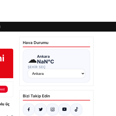
i
Hava Durumu
ni
☁
Ankara
NaN°C
ŞEHIR SEÇ
rest
Bizi Takip Edin
olu üç