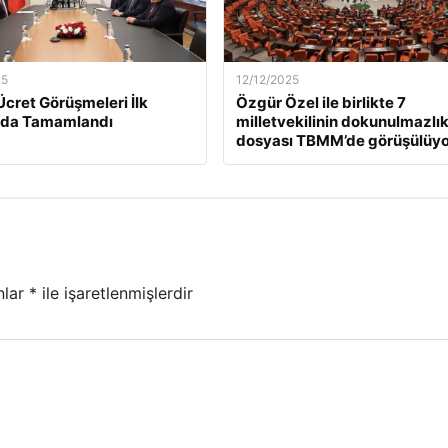
25
12/12/2025
Ücret Görüşmeleri İlk
Özgür Özel ile birlikte 7
da Tamamlandı
milletvekilinin dokunulmazlı
dosyası TBMM’de görüşülüyo
nlar
*
ile işaretlenmişlerdir