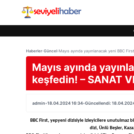
Haberler
›
Güncel
›
Mayıs ayında yayınlanacak yeni BBC Firs
Mayıs ayında yayınla
keşfedin! – SANAT 
admin
•
18.04.2024 16:34
•
Güncellendi: 18.04.202
BBC First, yepyeni dizisiyle izleyicilere unutulmaz
dizi, Ünlü Beşler, Kaz