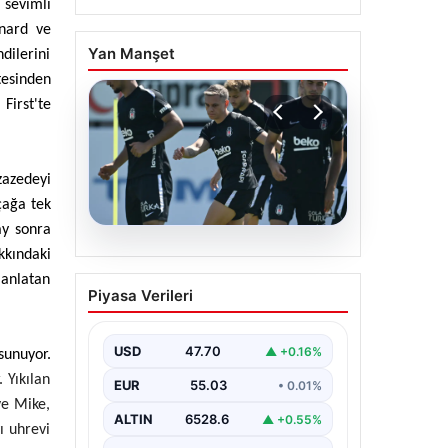
 sevimli
rnard ve
Yan Manşet
dilerini
tesinden
First'te
zazedeyi
çağa tek
ay sonra
05.08.2026
kkındaki
Beşiktaş Hradec Kralove
 anlatan
Piyasa Verileri
Maçı Öncesinde
Leandro Trossard
Müjdesiyle Güçleniyor
USD
47.70
▲ +0.16%
 sunuyor.
Türk futbolunun köklü
 Yıkılan
EUR
55.03
• 0.01%
kulüplerinden Beşiktaş, UEFA
ve Mike,
Avrupa Ligi 3. eleme turu
ALTIN
6528.6
▲ +0.55%
kapsamında Hradec Kralove…
ı uhrevi