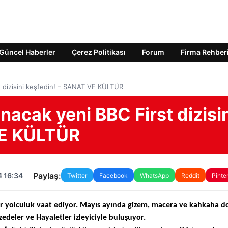
Güncel Haberler
Çerez Politikası
Forum
Firma Rehber
t dizisini keşfedin! – SANAT VE KÜLTÜR
nacak yeni BBC First dizisi
VE KÜLTÜR
Paylaş:
4 16:34
Twitter
Facebook
WhatsApp
Reddit
Pinte
 bir yolculuk vaat ediyor. Mayıs ayında gizem, macera ve kahkaha d
azedeler ve Hayaletler izleyiciyle buluşuyor.