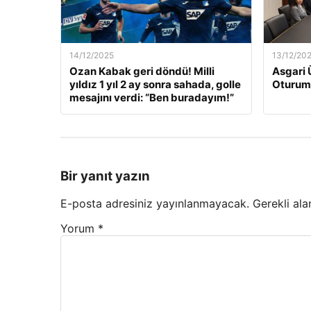
14/12/2025
13/12/20
Ozan Kabak geri döndü! Milli
Asgari 
yıldız 1 yıl 2 ay sonra sahada, golle
Oturum
mesajını verdi: “Ben buradayım!”
Bir yanıt yazın
E-posta adresiniz yayınlanmayacak.
Gerekli ala
Yorum
*