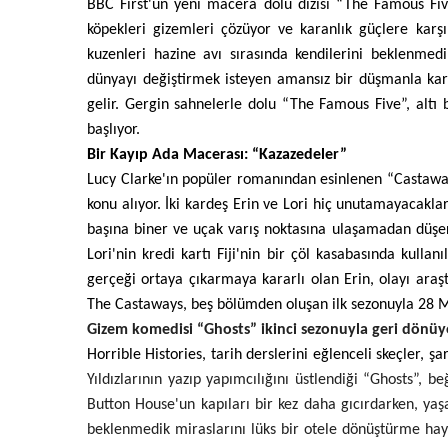
BBC First'ün yeni macera dolu dizisi “The Famous Five
köpekleri gizemleri çözüyor ve karanlık güçlere karş
kuzenleri hazine avı sırasında kendilerini beklenmedi
dünyayı değiştirmek isteyen amansız bir düşmanla karşı
gelir. Gergin sahnelerle dolu “The Famous Five”, altı
başlıyor.
Bir Kayıp Ada Macerası: “Kazazedeler”
Lucy Clarke'ın popüler romanından esinlenen “Castaway
konu alıyor. İki kardeş Erin ve Lori hiç unutamayacakları
başına biner ve uçak varış noktasına ulaşamadan düşe
Lori'nin kredi kartı Fiji'nin bir çöl kasabasında kulla
gerçeği ortaya çıkarmaya kararlı olan Erin, olayı araşt
The Castaways, beş bölümden oluşan ilk sezonuyla 28 May
Gizem komedisi “Ghosts” ikinci sezonuyla geri dönüy
Horrible Histories, tarih derslerini eğlenceli skeçler, ş
Yıldızlarının yazıp yapımcılığını üstlendiği “Ghosts”, 
Button House'un kapıları bir kez daha gıcırdarken, yaşa
beklenmedik miraslarını lüks bir otele dönüştürme hayall