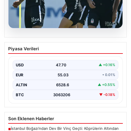
05.08.2026
Beşiktaş Hradec Kralove Maçı
Piyasa Verileri
Öncesinde Leandro Trossard
Müjdesiyle Güçleniyor
USD
47.70
▲ +0.16%
Türk futbolunun köklü kulüplerinden Beşiktaş, UEFA
Avrupa Ligi 3. eleme turu kapsamında Hradec Kralove…
EUR
55.03
• 0.01%
ALTIN
6528.6
▲ +0.55%
BTC
3063206
▼ -0.18%
Son Eklenen Haberler
İstanbul Boğazı’ndan Dev Bir Vinç Geçti: Köprülerin Altından
■