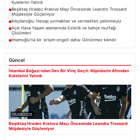
Kulelerini Yatırdı
Beşiktaş Hradec Kralove Maçı Öncesinde Leandro Trossard
■
Müjdesiyle Güçleniyor
Kılıçdaroğlu: Hesap sormaktan ve vermekten çekinmeyiz
■
Açık Hava Yaşam alanlarında Estetik ve bahçe mutfağı
■
Çözümleri
İmamoğlu’na bir ‘erişim engeli’ daha: Görünmez kılındı!
■
Güncel
İstanbul Boğazı’ndan Dev Bir Vinç Geçti: Köprülerin Altından
Kulelerini Yatırdı
05/08/2026
Beşiktaş Hradec Kralove Maçı Öncesinde Leandro Trossard
Müjdesiyle Güçleniyor