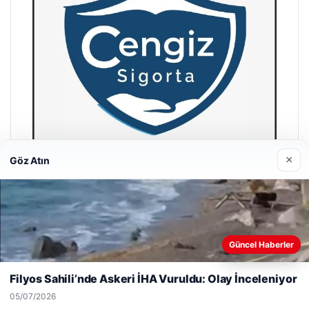
×
Göz Atın
Hastaş Beton
26/05/2026
Web sitemizi nasıl kullandığınızı daha iyi anlayabilmek,
Güncel Haberler
deneyiminizi kişiselleştirmek ve geliştirmek amacıyla çerezler
kullanıyoruz.
Çerez Politikamız
Filyos Sahili’nde Askeri İHA Vuruldu: Olay İnceleniyor
Reddet
Kabul Et
05/07/2026