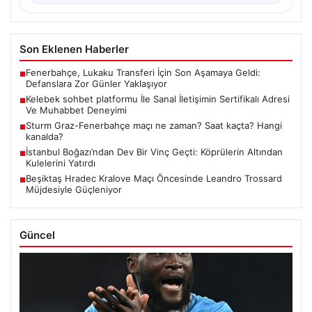
Son Eklenen Haberler
Fenerbahçe, Lukaku Transferi İçin Son Aşamaya Geldi:
■
Defanslara Zor Günler Yaklaşıyor
Kelebek sohbet platformu İle Sanal İletişimin Sertifikalı Adresi
■
Ve Muhabbet Deneyimi
Sturm Graz-Fenerbahçe maçı ne zaman? Saat kaçta? Hangi
■
kanalda?
İstanbul Boğazı’ndan Dev Bir Vinç Geçti: Köprülerin Altından
■
Kulelerini Yatırdı
Beşiktaş Hradec Kralove Maçı Öncesinde Leandro Trossard
■
Müjdesiyle Güçleniyor
Güncel