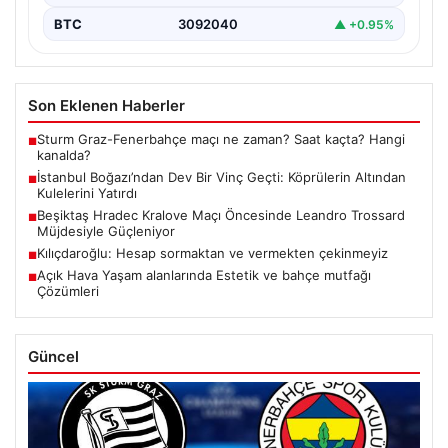
BTC
3092040
▲ +0.95%
Son Eklenen Haberler
Sturm Graz-Fenerbahçe maçı ne zaman? Saat kaçta? Hangi
■
kanalda?
İstanbul Boğazı’ndan Dev Bir Vinç Geçti: Köprülerin Altından
■
Kulelerini Yatırdı
Beşiktaş Hradec Kralove Maçı Öncesinde Leandro Trossard
■
Müjdesiyle Güçleniyor
Kılıçdaroğlu: Hesap sormaktan ve vermekten çekinmeyiz
■
Açık Hava Yaşam alanlarında Estetik ve bahçe mutfağı
■
Çözümleri
Güncel