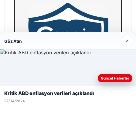
×
Göz Atın
Web sitemizi nasıl kullandığınızı daha iyi anlayabilmek,
Güncel Haberler
deneyiminizi kişiselleştirmek ve geliştirmek amacıyla çerezler
kullanıyoruz.
Çerez Politikamız
Kritik ABD enflasyon verileri açıklandı
Reddet
Kabul Et
27/04/2024
Hastaş Beton
26/05/2026