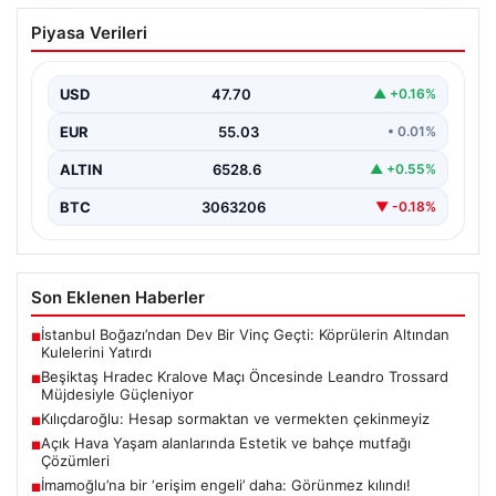
Beşiktaş Hradec Kralove Maçı
Piyasa Verileri
Öncesinde Leandro Trossard
Müjdesiyle Güçleniyor
USD
47.70
▲ +0.16%
Türk futbolunun köklü kulüplerinden Beşiktaş, UEFA
Avrupa Ligi 3. eleme turu kapsamında Hradec Kralove…
EUR
55.03
• 0.01%
ALTIN
6528.6
▲ +0.55%
BTC
3063206
▼ -0.18%
Son Eklenen Haberler
İstanbul Boğazı’ndan Dev Bir Vinç Geçti: Köprülerin Altından
■
Kulelerini Yatırdı
Beşiktaş Hradec Kralove Maçı Öncesinde Leandro Trossard
■
Müjdesiyle Güçleniyor
Kılıçdaroğlu: Hesap sormaktan ve vermekten çekinmeyiz
■
Açık Hava Yaşam alanlarında Estetik ve bahçe mutfağı
■
Çözümleri
İmamoğlu’na bir ‘erişim engeli’ daha: Görünmez kılındı!
■