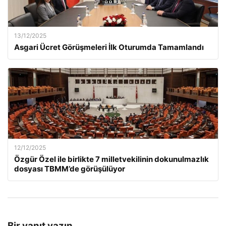
13/12/2025
Asgari Ücret Görüşmeleri İlk Oturumda Tamamlandı
12/12/2025
Özgür Özel ile birlikte 7 milletvekilinin dokunulmazlık
dosyası TBMM’de görüşülüyor
Bir yanıt yazın