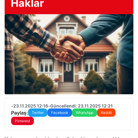
Haklar
•
23.11.2025 12:16
•
Güncellendi: 23.11.2025 12:21
Paylaş:
Twitter
Facebook
WhatsApp
Reddit
Pinterest