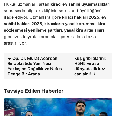
Hukuk uzmanları, artan
kiracı ev sahibi uyuşmazlıkları
sonrasında bilgi eksikliğinin sorunları büyüttüğünü
ifade ediyor. Uzmanlara göre
kiracı hakları 2025
,
ev
sahibi hakları 2025
,
kiracıların yasal koruması
,
kira
sözleşmesi yenileme şartları
,
yasal kira artış sınırı
gibi uzun kuyruklu aramalar giderek daha fazla
araştırılıyor.
← Op. Dr. Murat Acar’dan
Kuş gribi alarmı:
Rinoplastide Yeni Nesil
H5N5 virüsü
Yaklaşım: Doğallık ve Nefes
dünyada ilk kez
Denge Bir Arada
can aldı! →
Tavsiye Edilen Haberler