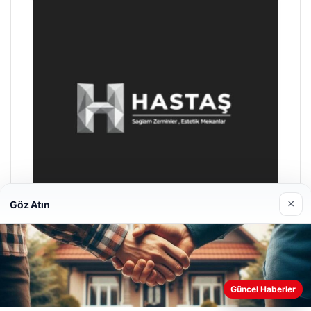
×
Göz Atın
Hastaş Beton
26/05/2026
Güncel Haberler
Web sitemizi nasıl kullandığınızı daha iyi anlayabilmek,