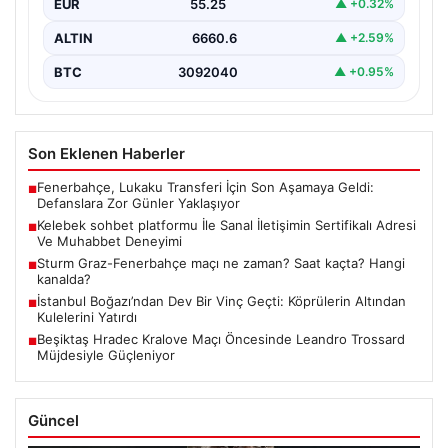
EUR
55.25
▲ +0.32%
olarak…
ALTIN
6660.6
▲ +2.59%
BTC
3092040
▲ +0.95%
Son Eklenen Haberler
Fenerbahçe, Lukaku Transferi İçin Son Aşamaya Geldi:
■
Defanslara Zor Günler Yaklaşıyor
Kelebek sohbet platformu İle Sanal İletişimin Sertifikalı Adresi
■
Ve Muhabbet Deneyimi
Sturm Graz-Fenerbahçe maçı ne zaman? Saat kaçta? Hangi
■
kanalda?
İstanbul Boğazı’ndan Dev Bir Vinç Geçti: Köprülerin Altından
■
Kulelerini Yatırdı
Beşiktaş Hradec Kralove Maçı Öncesinde Leandro Trossard
■
Müjdesiyle Güçleniyor
Güncel