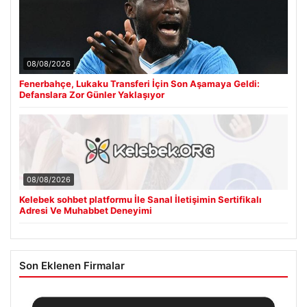
08/08/2026
Fenerbahçe, Lukaku Transferi İçin Son Aşamaya Geldi:
Defanslara Zor Günler Yaklaşıyor
08/08/2026
Kelebek sohbet platformu İle Sanal İletişimin Sertifikalı
Adresi Ve Muhabbet Deneyimi
Son Eklenen Firmalar