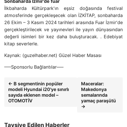
Sonbaharda İzmir'de fuar
İlkbaharda Kültürpark'ın eşsiz doğasında festival
atmosferinde gerçekleşecek olan İZKİTAP, sonbaharda
26 Ekim – 3 Kasım 2024 tarihleri ​​arasında Fuar İzmir'de
gerçekleştirilecek ve yayınevleri ile yayın dünyasından
değerli isimleri bir kez daha buluşturacak. . Edebiyat
kitap severlerle.
Kaynak: (guzelhaber.net) Güzel Haber Masası
—–Sponsorlu Bağlantılar—–
← B segmentinin popüler
Maceralar:
modeli Hyundai i20'ye sınırlı
Makedonya
sayıda eklenen model –
semalarında
OTOMOTİV
yamaç paraşütü
→
Tavsiye Edilen Haberler