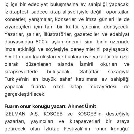
iç içe bir edebiyat buluşmasına ev sahipliği yapacak.
İzkitapfest, sadece kitap alışverişiyle değil, röportajlar,
konserler, yarışmalar, konserler ve imza günleri ile de
ziyaretçileri için tam bir kültür şölenine dönüşecek.
Yazarlar, şairler, illüstratörler, gazeteciler ve edebiyat
dünyasından 800'ü aşkın önemli isim, binin üzerinde
imza etkinliği ve söyleşiyle deneyimlerini paylaşacak.
Sivil toplum kuruluşları ve bunlara üye yazarlar da özel
olarak düzenlenen alanda İzmirli okurları ve
kitapseverlerle buluşacak. Sahaflar sokağıyla
Türkiye'nin en büyük sahaf katılımına ev sahipliği
yapacak fuarda özel kitap müzayedesi de
gerçekleştirilecek.
Fuarın onur konuğu yazarı: Ahmet Ümit
İZELMAN A.Ş. KOSGEB ve KOSGEB'in desteğiyle
yazarları, yayıncıları ve kitapseverleri bir araya
getirecek olan İzkitap Festivali'nin “onur konuğu”