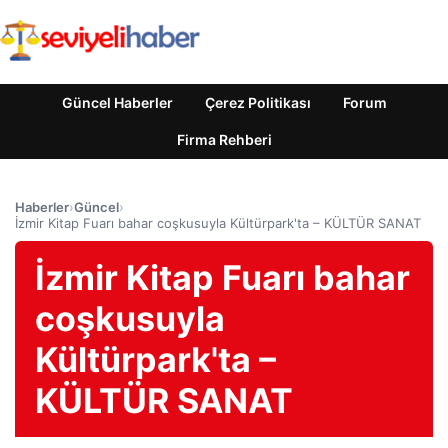
Güncel Haberler
Çerez Politikası
Forum
Firma Rehberi
Haberler
›
Güncel
›
İzmir Kitap Fuarı bahar coşkusuyla Kültürpark'ta – KÜLTÜR SANAT
İzmir Kitap Fuarı bahar
coşkusuyla
Kültürpark'ta –
KÜLTÜR SANAT