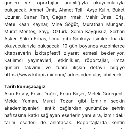
günleri ve röportajlar aracılığıyla okuyucularıyla
buluşacak. Ahmet Ümit, Ahmet Telli, Ayşe Kulin, Buket
Uzuner, Canan Tan, Çağan Irmak, Mahir Ünsal Eriş,
Mete Kaan Kaynar, Mine Söğüt, Murathan Mungan,
Murat Menteş, Saygı Öztürk, Sema Kaygusuz, Serhan
Asker, Şükrü Erbaş, Umut gibi Sarıkaya isimleri fuarda
okuyucularıyla buluşacak. 10 gün boyunca yüzbinlerce
kitapseverin İzkitapfest'i ziyaret etmesi bekleniyor.
Katılımcı yayınevleri, etkinlikler, röportajlar, imza
günleri takvimi ve fuara ilişkin detaylı bilgiye
https://www.kitapizmir.com/ adresinden ulaşılabilecek.
Tarih konuşacağız
Akın Ersoy, Ersin Doğer, Erkin Başer, Melek Göregenli,
Melda Yaman, Murat Tozan gibi İzmir'in seçkin
akademisyenleri, antik çağlardan günümüze şehrin
hafızasına katkı sağlayan eserlerin yanı sıra, İzmir'deki
tarihi eserleri de anlatacak. Röportajlarda kentin