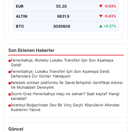
takviyesini hızlandırmış ve önemli bir adım atmaya
EUR
55.20
▼ -0.03%
hazırlanıyor.…
ALTIN
6631.9
▼ -0.43%
BTC
3095606
▲ +0.27%
Son Eklenen Haberler
Fenerbahçe, Romelu Lukaku Transferi İçin Son Aşamaya
■
Geldi!
Fenerbahçe, Lukaku Transferi İçin Son Aşamaya Geldi:
■
Defanslara Zor Günler Yaklaşıyor
Kelebek sohbet platformu İle Sanal İletişimin Sertifikalı Adresi
■
Ve Muhabbet Deneyimi
Sturm Graz-Fenerbahçe maçı ne zaman? Saat kaçta? Hangi
■
kanalda?
İstanbul Boğazı’ndan Dev Bir Vinç Geçti: Köprülerin Altından
■
Kulelerini Yatırdı
Güncel