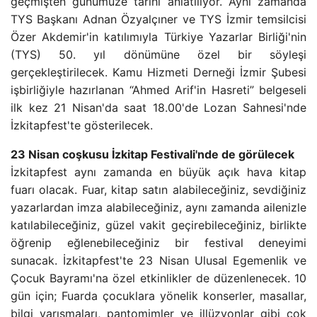
geçmişten günümüze tarihi anlatılıyor. Aynı zamanda
TYS Başkanı Adnan Özyalçıner ve TYS İzmir temsilcisi
Özer Akdemir'in katılımıyla Türkiye Yazarlar Birliği'nin
(TYS) 50. yıl dönümüne özel bir söyleşi
gerçekleştirilecek. Kamu Hizmeti Derneği İzmir Şubesi
işbirliğiyle hazırlanan “Ahmed Arif'in Hasreti” belgeseli
ilk kez 21 Nisan'da saat 18.00'de Lozan Sahnesi'nde
İzkitapfest'te gösterilecek.
23 Nisan coşkusu İzkitap Festivali'nde de görülecek
İzkitapfest aynı zamanda en büyük açık hava kitap
fuarı olacak. Fuar, kitap satın alabileceğiniz, sevdiğiniz
yazarlardan imza alabileceğiniz, aynı zamanda ailenizle
katılabileceğiniz, güzel vakit geçirebileceğiniz, birlikte
öğrenip eğlenebileceğiniz bir festival deneyimi
sunacak. İzkitapfest'te 23 Nisan Ulusal Egemenlik ve
Çocuk Bayramı'na özel etkinlikler de düzenlenecek. 10
gün için; Fuarda çocuklara yönelik konserler, masallar,
bilgi yarışmaları, pantomimler ve illüzyonlar gibi çok