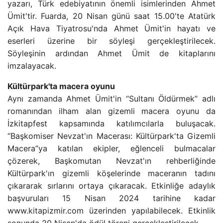
yazarı, Türk edebiyatının önemli isimlerinden Ahmet
Ümit'tir. Fuarda, 20 Nisan günü saat 15.00'te Atatürk
Açık Hava Tiyatrosu'nda Ahmet Ümit'in hayatı ve
eserleri üzerine bir söyleşi gerçekleştirilecek.
Söyleşinin ardından Ahmet Ümit de kitaplarını
imzalayacak.
Kültürpark'ta macera oyunu
Aynı zamanda Ahmet Ümit'in “Sultanı Öldürmek” adlı
romanından ilham alan gizemli macera oyunu da
İzkitapfest kapsamında katılımcılarla buluşacak.
“Başkomiser Nevzat'ın Macerası: Kültürpark'ta Gizemli
Macera”ya katılan ekipler, eğlenceli bulmacalar
çözerek, Başkomutan Nevzat'ın rehberliğinde
Kültürpark'ın gizemli köşelerinde maceranın tadını
çıkararak sırlarını ortaya çıkaracak. Etkinliğe adaylık
başvuruları 15 Nisan 2024 tarihine kadar
www.kitapizmir.com üzerinden yapılabilecek. Etkinlik