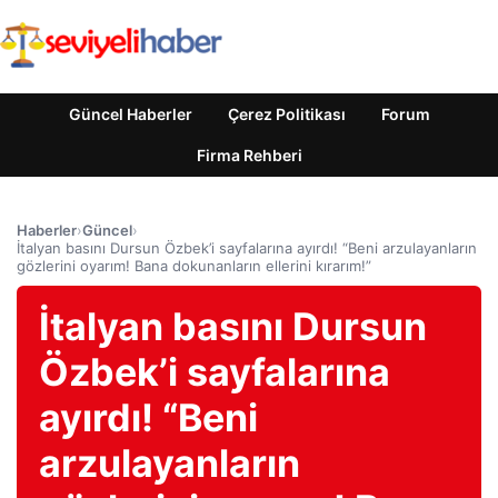
Güncel Haberler
Çerez Politikası
Forum
Firma Rehberi
Haberler
›
Güncel
›
İtalyan basını Dursun Özbek’i sayfalarına ayırdı! “Beni arzulayanların
gözlerini oyarım! Bana dokunanların ellerini kırarım!”
İtalyan basını Dursun
Özbek’i sayfalarına
ayırdı! “Beni
arzulayanların