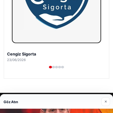
Hastaş Beton
26/05/2026
© 2026 Seviyeli Haber – Güncel Haberler
×
Göz Atın
malta dil okulları
|
lemagrup.com.tr