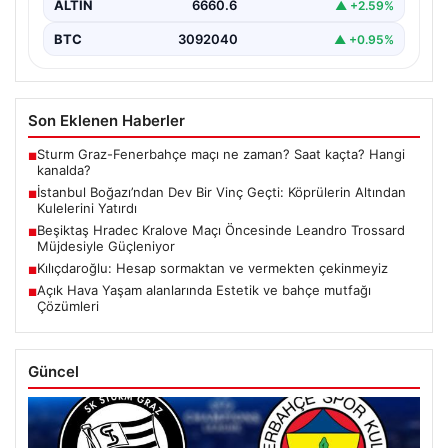
ALTIN
6660.6
▲ +2.59%
BTC
3092040
▲ +0.95%
Son Eklenen Haberler
Sturm Graz-Fenerbahçe maçı ne zaman? Saat kaçta? Hangi
■
kanalda?
İstanbul Boğazı’ndan Dev Bir Vinç Geçti: Köprülerin Altından
■
Kulelerini Yatırdı
Beşiktaş Hradec Kralove Maçı Öncesinde Leandro Trossard
■
Müjdesiyle Güçleniyor
Kılıçdaroğlu: Hesap sormaktan ve vermekten çekinmeyiz
■
Açık Hava Yaşam alanlarında Estetik ve bahçe mutfağı
■
Çözümleri
Güncel