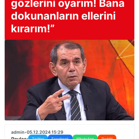
gözlerini oyarım! Bana
dokunanların ellerini
kırarım!”
admin
•
05.12.2024 15:29
Paylaş:
Twitter
Facebook
WhatsApp
Reddit