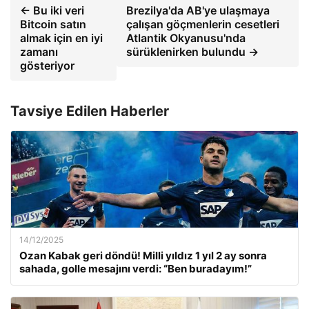
← Bu iki veri
Brezilya'da AB'ye ulaşmaya
Bitcoin satın
çalışan göçmenlerin cesetleri
almak için en iyi
Atlantik Okyanusu'nda
zamanı
sürüklenirken bulundu →
gösteriyor
Tavsiye Edilen Haberler
14/12/2025
Ozan Kabak geri döndü! Milli yıldız 1 yıl 2 ay sonra
sahada, golle mesajını verdi: “Ben buradayım!”