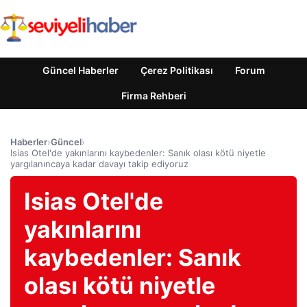
Güncel Haberler
Çerez Politikası
Forum
Firma Rehberi
Haberler
›
Güncel
›
Isias Otel'de yakınlarını kaybedenler: Sanık olası kötü niyetle
yargılanıncaya kadar davayı takip ediyoruz
Isias Otel'de
yakınlarını
kaybedenler: Sanık
olası kötü niyetle