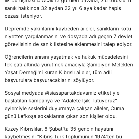
İlk duruşması 4 Ocak'ta görülen davada, 3'ü tutuklu 11
sanık hakkında 32 aydan 22 yıl 6 aya kadar hapis
cezası isteniyor.
Depremde yakınlarını kaybeden aileler, sanıkların kötü
niyetten yargılanmasını ve dosyada adı geçen 7 devlet
görevlisinin de sanık listesine eklenmesini talep ediyor.
Öğrencilerin anısını yaşatmak ve hukuk mücadelesini
tek çatı altında yürütmek amacıyla Şampiyon Melekleri
Yaşat Derneği'ni kuran Kıbrıslı aileler, tüm adli
başvurulara başvuracaklarını söylüyor.
Sosyal medyada #isiasapartakdavamiz etiketiyle
başlatılan kampanya ve “Adalete Işık Tutuyoruz”
eylemiyle seslerini duyurmaya çalışan aileler, Cuma
günü Lefkoşa sokaklarına çıkan son kişiler oldu.
Kuzey Kıbrıslılar, 6 Şubat'ta 35 gencin hayatını
kaybetmesini “Kıbrıs Türk toplumunun 1974'ten bu