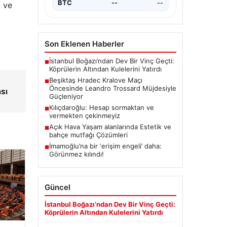
BTC
--
--
a ve
i
Son Eklenen Haberler
İstanbul Boğazı’ndan Dev Bir Vinç Geçti:
■
Köprülerin Altından Kulelerini Yatırdı
Beşiktaş Hradec Kralove Maçı
■
Öncesinde Leandro Trossard Müjdesiyle
sı
Güçleniyor
Kılıçdaroğlu: Hesap sormaktan ve
■
vermekten çekinmeyiz
Açık Hava Yaşam alanlarında Estetik ve
■
bahçe mutfağı Çözümleri
İmamoğlu’na bir ‘erişim engeli’ daha:
■
Görünmez kılındı!
Güncel
İstanbul Boğazı’ndan Dev Bir Vinç Geçti:
Köprülerin Altından Kulelerini Yatırdı