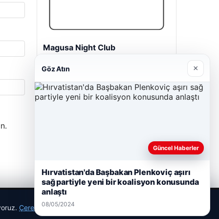
Magusa Night Club
01/05/2026
×
Göz Atın
n.
Güncel Haberler
Hırvatistan'da Başbakan Plenkoviç aşırı
sağ partiyle yeni bir koalisyon konusunda
anlaştı
08/05/2024
ıyoruz.
Çerez Politikamız
Reddet
Kabul Et