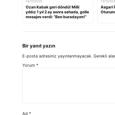
14/12/2025
13/12/20
Ozan Kabak geri döndü! Milli
Asgari 
yıldız 1 yıl 2 ay sonra sahada, golle
Oturum
mesajını verdi: “Ben buradayım!”
Bir yanıt yazın
E-posta adresiniz yayınlanmayacak.
Gerekli ala
Yorum
*
Ad
*