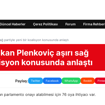
Güncel Haberler
Çerez Politikası
Forum
Firma Rehber
ağ partiyle yeni bir koalisyon konusunda anlaştı
kan Plenkoviç aşırı sağ
alisyon konusunda anlaştı
Paylaş:
Twitter
Facebook
WhatsApp
Reddit
Pinte
 parlamento onayı alabilmesi için 76 oya ihtiyacı var.