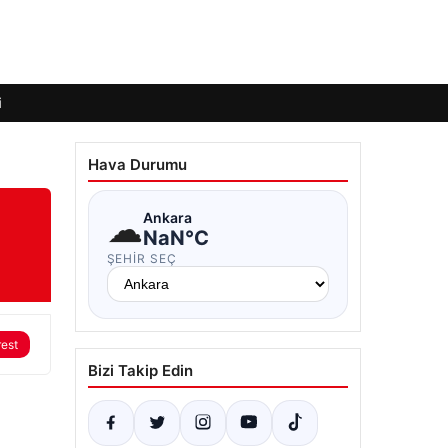
i
Hava Durumu
☁
Ankara
NaN°C
ŞEHIR SEÇ
rest
Bizi Takip Edin