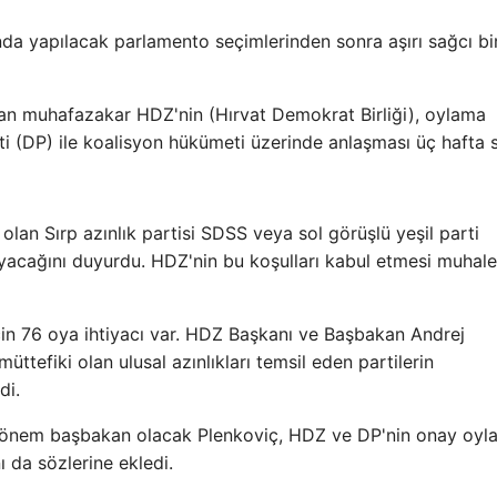
ında yapılacak parlamento seçimlerinden sonra aşırı sağcı bi
an muhafazakar HDZ'nin (Hırvat Demokrat Birliği), oylama
ti (DP) ile koalisyon hükümeti üzerinde anlaşması üç hafta 
lan Sırp azınlık partisi SDSS veya sol görüşlü yeşil parti
acağını duyurdu. HDZ'nin bu koşulları kabul etmesi muhale
çin 76 oya ihtiyacı var. HDZ Başkanı ve Başbakan Andrej
tefiki olan ulusal azınlıkları temsil eden partilerin
di.
dönem başbakan olacak Plenkoviç, HDZ ve DP'nin onay oyl
 da sözlerine ekledi.