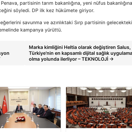
Penava, partisinin tarım bakanlığına, yeni nüfus bakanlığın
eğini söyledi. DP ilk kez hükümete giriyor.
ğerlerini savunma ve azınlıktaki Sırp partisinin gelecektek
temelinde kampanya yürüttü.
Marka kimliğini Heltia olarak değiştiren Salus,
isyon
Türkiye'nin en kapsamlı dijital sağlık uygulama
T
olma yolunda ilerliyor – TEKNOLOJİ →