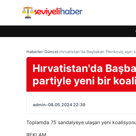
Haberler
›
Güncel
›
Hırvatistan'da Başbakan Plenkoviç aşırı s
Hırvatistan'da Başba
partiyle yeni bir ko
admin
•
08.05.2024 22:39
Toplamda 75 sandalyeye ulaşan yeni koalisyonun
REKLAM