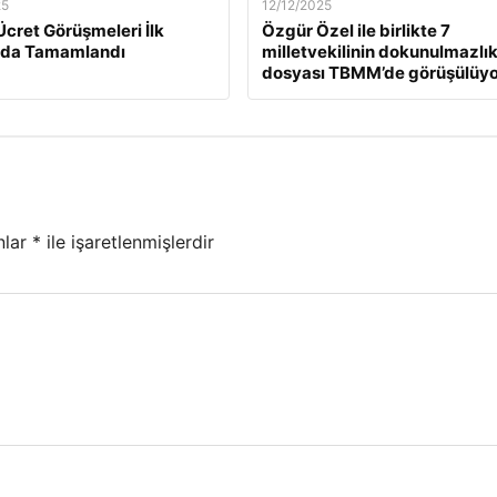
25
12/12/2025
Ücret Görüşmeleri İlk
Özgür Özel ile birlikte 7
da Tamamlandı
milletvekilinin dokunulmazlı
dosyası TBMM’de görüşülüyo
nlar
*
ile işaretlenmişlerdir