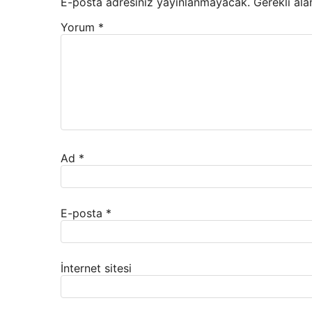
E-posta adresiniz yayınlanmayacak.
Gerekli ala
Yorum
*
Ad
*
E-posta
*
İnternet sitesi