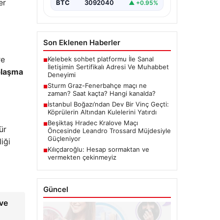
er
BTC
3092040
▲ +0.95%
Son Eklenen Haberler
re
Kelebek sohbet platformu İle Sanal
■
İletişimin Sertifikalı Adresi Ve Muhabbet
plaşma
Deneyimi
Sturm Graz-Fenerbahçe maçı ne
■
zaman? Saat kaçta? Hangi kanalda?
İstanbul Boğazı’ndan Dev Bir Vinç Geçti:
■
Köprülerin Altından Kulelerini Yatırdı
Beşiktaş Hradec Kralove Maçı
■
ür
Öncesinde Leandro Trossard Müjdesiyle
Güçleniyor
iği
Kılıçdaroğlu: Hesap sormaktan ve
■
vermekten çekinmeyiz
Güncel
 ve