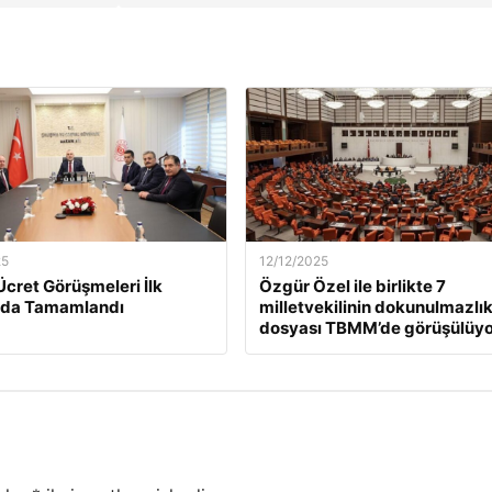
25
12/12/2025
Ücret Görüşmeleri İlk
Özgür Özel ile birlikte 7
da Tamamlandı
milletvekilinin dokunulmazlı
dosyası TBMM’de görüşülüyo