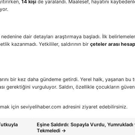
itirirken,
14 kişi
de yaralandı. Maalesef, hayatını kaybedenl
yor.
n nedenine dair detayları araştırmaya başladı. İlk belirlemele
tlik kazanmadı. Yetkililer, saldırının bir
çeteler arası hesa
larını bir kez daha gündeme getirdi. Yerel halk, yaşanan bu t
ı gerektiğini vurguluyor. Saldırı, özellikle çocukların güvenl
lmak için seviyelihaber.com adresini ziyaret edebilirsiniz.
Tutkuyla
Eşine Saldırdı: Sopayla Vurdu, Yumrukladı
Tekmeledi →