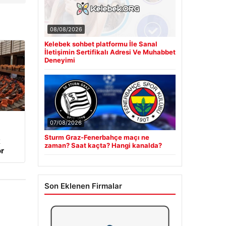
08/08/2026
Kelebek sohbet platformu İle Sanal
İletişimin Sertifikalı Adresi Ve Muhabbet
Deneyimi
07/08/2026
Sturm Graz-Fenerbahçe maçı ne
k
zaman? Saat kaçta? Hangi kanalda?
r
Son Eklenen Firmalar