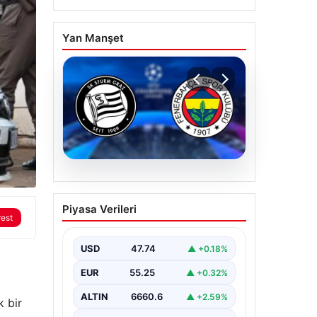
Yan Manşet
07.08.2026
Sturm Graz-Fenerbahçe
Piyasa Verileri
maçı ne zaman? Saat
rest
kaçta? Hangi kanalda?
USD
47.74
▲ +0.18%
EUR
55.25
▲ +0.32%
ALTIN
6660.6
▲ +2.59%
k bir