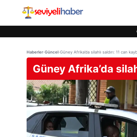
Haberler
›
Güncel
›
Güney Afrika’da silahlı saldırı: 11 can kayb
Güney Afrika’da silahl