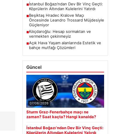
İstanbul Boğazı’ndan Dev Bir Vinç Geçti:
■
Köprülerin Altından Kulelerini Yatırdı
Beşiktaş Hradec Kralove Maçı
■
Öncesinde Leandro Trossard Müjdesiyle
Güçleniyor
Kılıçdaroğlu: Hesap sormaktan ve
■
vermekten çekinmeyiz
Açık Hava Yaşam alanlarında Estetik ve
■
bahçe mutfağı Çözümleri
Güncel
07/08/2026
Sturm Graz-Fenerbahçe maçı ne
zaman? Saat kaçta? Hangi kanalda?
İstanbul Boğazı’ndan Dev Bir Vinç Geçti:
Köprülerin Altından Kulelerini Yatırdı