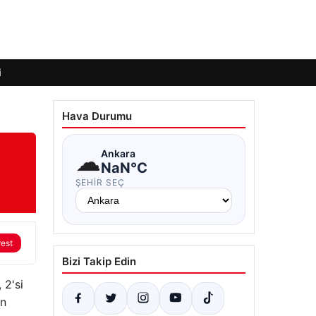
i
Hava Durumu
☁
Ankara
NaN°C
ŞEHIR SEÇ
rest
Bizi Takip Edin
 2'si
ın