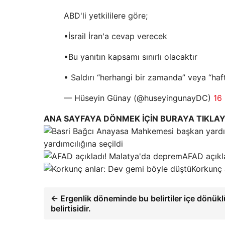
ABD'li yetkililere göre;
•İsrail İran'a cevap verecek
•Bu yanıtın kapsamı sınırlı olacaktır
• Saldırı “herhangi bir zamanda” veya “haf
— Hüseyin Günay (@huseyingunayDC)
16
ANA SAYFAYA DÖNMEK İÇİN BURAYA TIKLAY
yardımcılığına seçildi
AFAD açıkl
Korkunç 
← Ergenlik döneminde bu belirtiler içe dönük
belirtisidir.