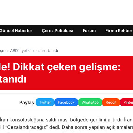
Güncel Haberler
Çerez Politikası
Forum
Firma Rehber
şme: ABD'li yetkililer süre tanıdı
'de! Dikkat çeken gelişme:
 tanıdı
Paylaş:
Twitter
Facebook
WhatsApp
Reddit
Pinte
İran konsolosluğuna saldırması bölgede gerilimi artırdı. İran,
ilgili “Cezalandıracağız” dedi. Daha sonra yapılan açıklamalar