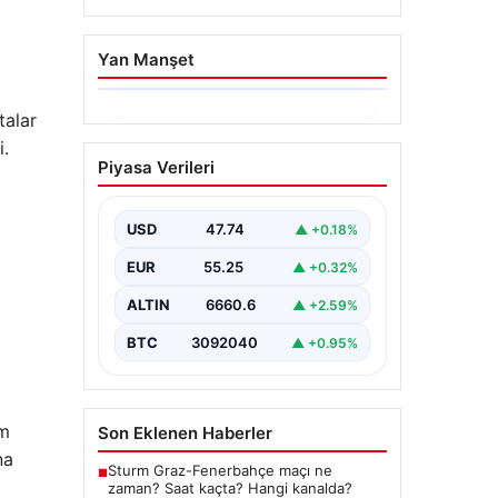
Yan Manşet
talar
06.08.2026
i.
İstanbul Boğazı’ndan
Piyasa Verileri
Dev Bir Vinç Geçti:
Köprülerin Altından
Kulelerini Yatırdı
USD
47.74
▲ +0.18%
İstanbul Boğazı’nda eşsiz bir
EUR
55.25
▲ +0.32%
görüntüye sahne olan bu olay,
bölgedeki denizcilik ve altyapı
ALTIN
6660.6
▲ +2.59%
çalışmalarının…
BTC
3092040
▲ +0.95%
ım
Son Eklenen Haberler
na
Sturm Graz-Fenerbahçe maçı ne
■
zaman? Saat kaçta? Hangi kanalda?