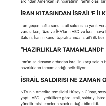
ardından Amerikan istihbaratının İran'ın olası bir
İRAN KITASINDAN İSRAİL'E İLK
İran geçen hafta sonu İsrail saldırısına yanıt verd
vurulurken, füze ve İHA'ların ABD ve İsrail hava 
Saldırı, İran'ın kendi topraklarında İsrail'i ilk k
“HAZIRLIKLAR TAMAMLANDI”
İran'ın saldırısının ardından İsrail'in karşı saldır
hazırlıkların tamamlandığı belirtiliyor.
İSRAİL SALDIRISI NE ZAMAN
NTV'nin Amerika temsilcisi Hüseyin Günay, sosyal
yaptı. ABD'li yetkililere göre İsrail, saldırıyı is
yönelik misillemelerin sınırlı olduğu bildirildi.