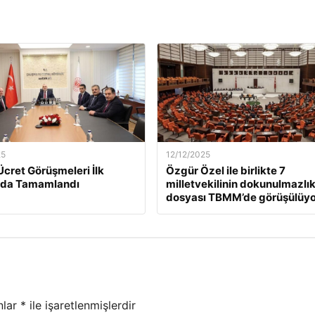
25
12/12/2025
Ücret Görüşmeleri İlk
Özgür Özel ile birlikte 7
da Tamamlandı
milletvekilinin dokunulmazlı
dosyası TBMM’de görüşülüyo
nlar
*
ile işaretlenmişlerdir