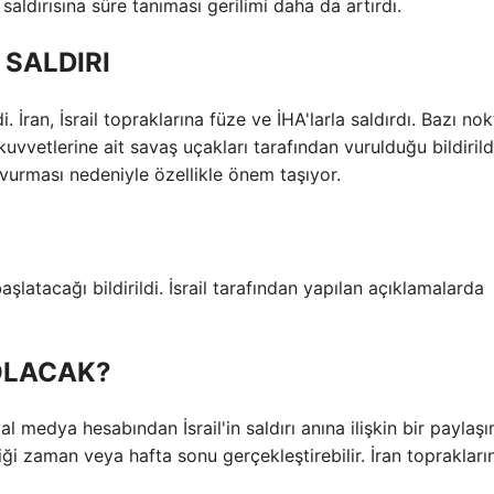
 saldırısına süre tanıması gerilimi daha da artırdı.
 SALDIRI
i. İran, İsrail topraklarına füze ve İHA'larla saldırdı. Bazı nok
kuvvetlerine ait savaş uçakları tarafından vurulduğu bildirild
ez vurması nedeniyle özellikle önem taşıyor.
ı başlatacağı bildirildi. İsrail tarafından yapılan açıklamalarda
 OLACAK?
 medya hesabından İsrail'in saldırı anına ilişkin bir paylaş
tediği zaman veya hafta sonu gerçekleştirebilir. İran toprakları