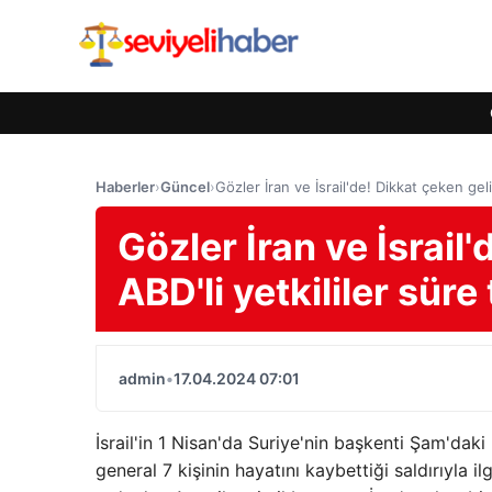
Haberler
›
Güncel
›
Gözler İran ve İsrail'de! Dikkat çeken geli
Gözler İran ve İsrail
ABD'li yetkililer süre
admin
•
17.04.2024 07:01
İsrail'in 1 Nisan'da Suriye'nin başkenti Şam'daki 
general 7 kişinin hayatını kaybettiği saldırıyla 