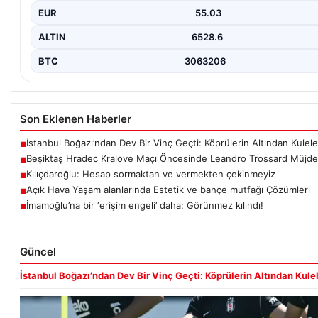
EUR
55.03
ALTIN
6528.6
BTC
3063206
Son Eklenen Haberler
İstanbul Boğazı’ndan Dev Bir Vinç Geçti: Köprülerin Altından Kuleler
■
Beşiktaş Hradec Kralove Maçı Öncesinde Leandro Trossard Müjdes
■
Kılıçdaroğlu: Hesap sormaktan ve vermekten çekinmeyiz
■
Açık Hava Yaşam alanlarında Estetik ve bahçe mutfağı Çözümleri
■
İmamoğlu’na bir ‘erişim engeli’ daha: Görünmez kılındı!
■
Güncel
İstanbul Boğazı’ndan Dev Bir Vinç Geçti: Köprülerin Altından Kulele