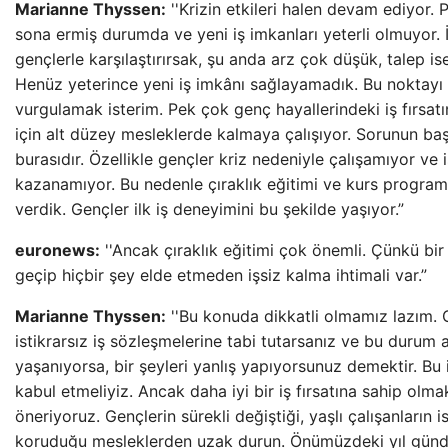
Marianne Thyssen:
''Krizin etkileri halen devam ediyor.
sona ermiş durumda ve yeni iş imkanları yeterli olmuyor. 
gençlerle karşılaştırırsak, şu anda arz çok düşük, talep 
Henüz yeterince yeni iş imkânı sağlayamadık. Bu noktayı 
vurgulamak isterim. Pek çok genç hayallerindeki iş fırsatı
için alt düzey mesleklerde kalmaya çalışıyor. Sorunun baş
burasıdır. Özellikle gençler kriz nedeniyle çalışamıyor ve 
kazanamıyor. Bu nedenle çıraklık eğitimi ve kurs programl
verdik. Gençler ilk iş deneyimini bu şekilde yaşıyor.”
euronews:
''Ancak çıraklık eğitimi çok önemli. Çünkü bir
geçip hiçbir şey elde etmeden işsiz kalma ihtimali var.”
Marianne Thyssen:
''Bu konuda dikkatli olmamız lazım. G
istikrarsız iş sözleşmelerine tabi tutarsanız ve bu durum 
yaşanıyorsa, bir şeyleri yanlış yapıyorsunuz demektir. Bu 
kabul etmeliyiz. Ancak daha iyi bir iş fırsatına sahip olmak
öneriyoruz. Gençlerin sürekli değiştiği, yaşlı çalışanların is
koruduğu mesleklerden uzak durun. Önümüzdeki yıl gün