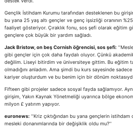
destek verdi.
Gençlik İstihdam Kurumu tarafından desteklenen bu girişi
bu yana 25 yaş altı gençler ve genç işsizliği oranının %25
faaliyet gösteriyor. Çıraklık fonu, sos şefi olarak eğitim 
gençlere çok büyük bir yardım sağladı.
Jack Bristow, on beş Cornish öğrencisi, sos şefi:
''Mesl
gibi gençler için çok daha faydalı oluyor. Çünkü akademik
değilim. Liseyi bitirdim ve üniversiteye gittim. Bu eğitim 
olmadığını anladım. Ama şimdi bu kurs sayesinde sadece b
kariyer oluşturdum ve bu benim için bir dönüm noktasıydı
Fifteen gibi projeler sadece sosyal fayda sağlamıyor. A
girişim, Yakın Kaynak Yönetmeliği uyarınca bölge ekonomi
milyon £ yatırım yapıyor.
euronews:
''Kriz çıktığından bu yana gençlerin istihdam
mesleki donanımlarında bir değişiklik oldu mu?''