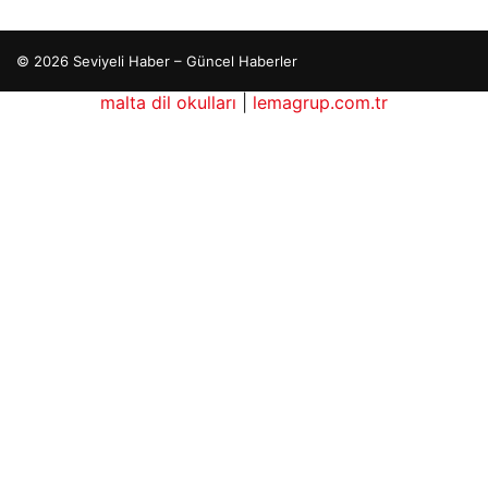
© 2026 Seviyeli Haber – Güncel Haberler
malta dil okulları
|
lemagrup.com.tr
rdhub
betcio