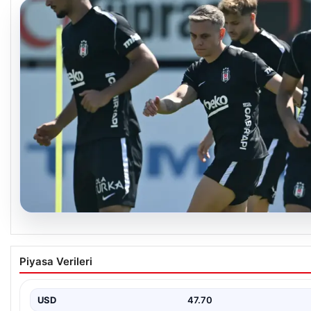
05.08.2026
Beşiktaş Hradec Kralove Maçı Öncesinde Lea
Piyasa Verileri
Trossard Müjdesiyle Güçleniyor
Türk futbolunun köklü kulüplerinden Beşiktaş, UEFA Avrupa Ligi
kapsamında Hradec Kralove…
USD
47.70