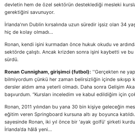
devletin hem de özel sektörün desteklediği mesleki kursla
gerektiğini savunuyor.
İrlanda'nın Dublin kırsalında uzun süredir işsiz olan 34 ya
hiç de kolay olmadı…
Ronan, kendi işini kurmadan önce hukuk okudu ve ardında
sektörde çalıştı. Ancak krizden sonra işini kaybetti ve bu 
sürdü.
Ronan Cunnigham, girişimci (futbol):
''Gerçekten ne ya
bilmiyordum çünkü her zaman belirsizliğin içinde sıkışıp k
dersler aldım ama yeterli olmadı. Daha sonra Gelişim Ak
başvurdum. “Kursları inceledim ve kabul edildiğim için ç
Ronan, 2011 yılından bu yana 30 bin kişiye geleceğin me
eğitim veren Springboard kursuna altı ay boyunca katıldı
sayesinde Ronan, iki yıl önce bir 'ayak golfü' şirketi kurd
İrlanda’da hâlâ yeni…