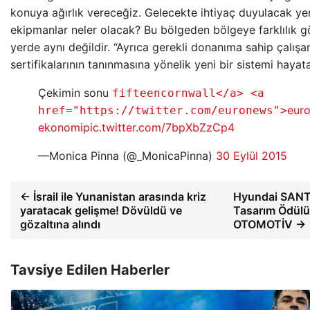
konuya ağırlık vereceğiz. Gelecekte ihtiyaç duyulacak ye
ekipmanlar neler olacak? Bu bölgeden bölgeye farklılık gö
yerde aynı değildir. “Ayrıca gerekli donanıma sahip çalışa
sertifikalarının tanınmasına yönelik yeni bir sistemi hayat
Çekimin sonu
fifteencornwall</a> <a
eur
href="https://twitter.com/euronews">
ekonomi
pic.twitter.com/7bpXbZzCp4
—Monica Pinna (@_MonicaPinna)
30 Eylül 2015
← İsrail ile Yunanistan arasında kriz
Hyundai SANT
yaratacak gelişme! Dövüldü ve
Tasarım Ödülü
gözaltına alındı
OTOMOTİV →
Tavsiye Edilen Haberler