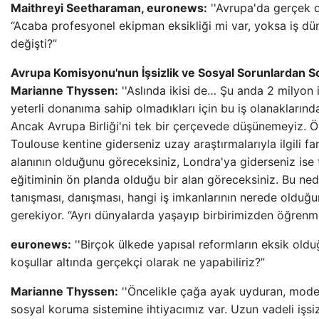
Maithreyi Seetharaman, euronews:
''Avrupa'da gerçek d
“Acaba profesyonel ekipman eksikliği mi var, yoksa iş d
değişti?”
Avrupa Komisyonu'nun İşsizlik ve Sosyal Sorunlardan 
Marianne Thyssen:
''Aslında ikisi de… Şu anda 2 milyon i
yeterli donanıma sahip olmadıkları için bu iş olanaklarınd
Ancak Avrupa Birliği'ni tek bir çerçevede düşünemeyiz. Ö
Toulouse kentine giderseniz uzay araştırmalarıyla ilgili far
alanının olduğunu göreceksiniz, Londra'ya giderseniz ise 
eğitiminin ön planda olduğu bir alan göreceksiniz. Bu ned
tanışması, danışması, hangi iş imkanlarının nerede olduğ
gerekiyor. “Ayrı dünyalarda yaşayıp birbirimizden öğrenm
euronews:
''Birçok ülkede yapısal reformların eksik oldu
koşullar altında gerçekçi olarak ne yapabiliriz?”
Marianne Thyssen:
''Öncelikle çağa ayak uyduran, moder
sosyal koruma sistemine ihtiyacımız var. Uzun vadeli işsi