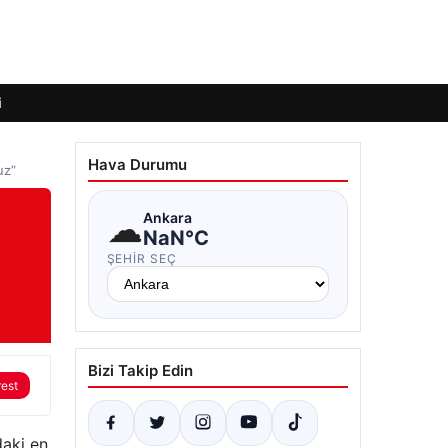
i
Hava Durumu
uz”
☁
Ankara
NaN°C
ŞEHIR SEÇ
Bizi Takip Edin
rest
daki en