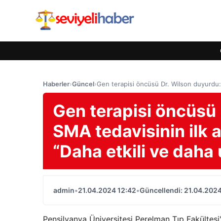
Haberler
›
Güncel
›
Gen terapisi öncüsü Dr. Wilson duyurdu: 
Gen terapisi öncüsü 
SMA tedavisinin ilk 
“Daha etkili ve daha
admin
•
21.04.2024 12:42
•
Güncellendi: 21.04.2024
Pensilvanya Üniversitesi Perelman Tıp Fakültesi