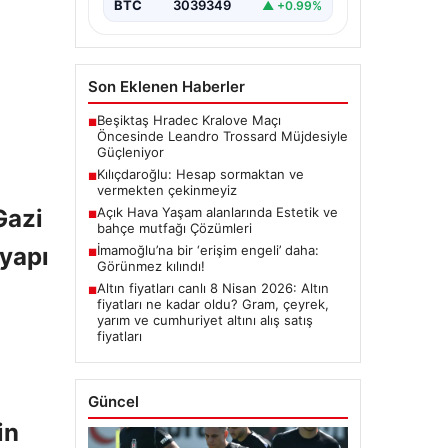
BTC
3039349
▲ +0.99%
Son Eklenen Haberler
Beşiktaş Hradec Kralove Maçı
■
Öncesinde Leandro Trossard Müjdesiyle
Güçleniyor
Kılıçdaroğlu: Hesap sormaktan ve
■
vermekten çekinmeyiz
Gazi
Açık Hava Yaşam alanlarında Estetik ve
■
bahçe mutfağı Çözümleri
tyapı
İmamoğlu’na bir ‘erişim engeli’ daha:
■
Görünmez kılındı!
Altın fiyatları canlı 8 Nisan 2026: Altın
■
fiyatları ne kadar oldu? Gram, çeyrek,
yarım ve cumhuriyet altını alış satış
fiyatları
Güncel
in