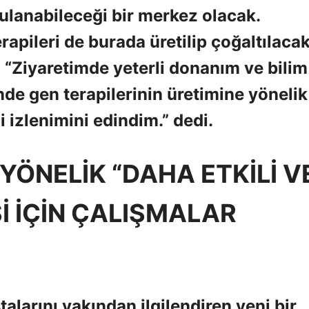
ulanabileceği bir merkez olacak.
apileri de burada üretilip çoğaltılaca
” “Ziyaretimde yeterli donanım ve bilim
nde gen terapilerinin üretimine yönelik
 izlenimini edindim.” dedi.
ÖNELİK “DAHA ETKİLİ V
İ İÇİN ÇALIŞMALAR
larını yakından ilgilendiren yeni bir