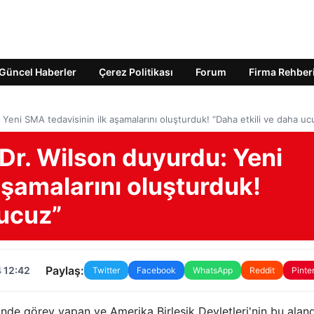
Güncel Haberler
Çerez Politikası
Forum
Firma Rehber
Yeni SMA tedavisinin ilk aşamalarını oluşturduk! “Daha etkili ve daha uc
Dr. Wilson duyurdu: Yeni
aşamalarını oluşturduk!
 ucuz”
Paylaş:
 12:42
Twitter
Facebook
WhatsApp
Reddit
Pinte
'nde görev yapan ve Amerika Birleşik Devletleri'nin bu alan