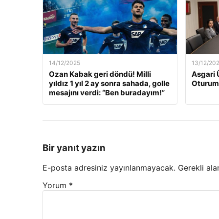
14/12/2025
13/12/20
Ozan Kabak geri döndü! Milli
Asgari 
yıldız 1 yıl 2 ay sonra sahada, golle
Oturum
mesajını verdi: “Ben buradayım!”
Bir yanıt yazın
E-posta adresiniz yayınlanmayacak.
Gerekli ala
Yorum
*