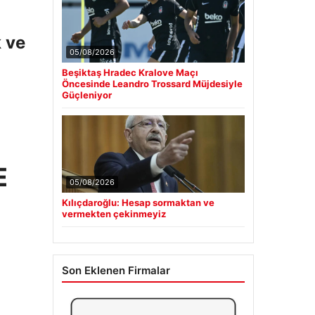
k ve
05/08/2026
Beşiktaş Hradec Kralove Maçı
Öncesinde Leandro Trossard Müjdesiyle
Güçleniyor
E
05/08/2026
Kılıçdaroğlu: Hesap sormaktan ve
vermekten çekinmeyiz
Son Eklenen Firmalar