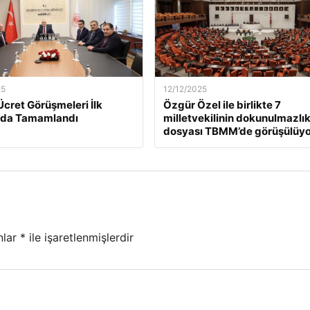
25
12/12/2025
Ücret Görüşmeleri İlk
Özgür Özel ile birlikte 7
da Tamamlandı
milletvekilinin dokunulmazlı
dosyası TBMM’de görüşülüyo
nlar
*
ile işaretlenmişlerdir