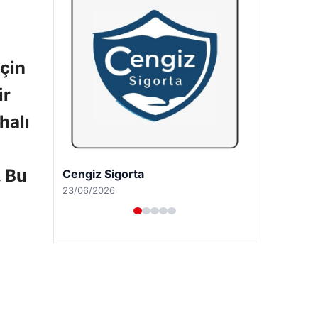
çin
ir
halı
. Bu
Hastaş Beton
26/05/2026