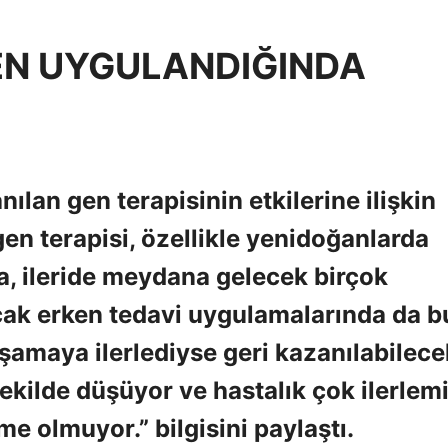
KEN UYGULANDIĞINDA
ılan gen terapisinin etkilerine ilişkin
en terapisi, özellikle yenidoğanlarda
, ileride meydana gelecek birçok
cak erken tedavi uygulamalarında da b
 aşamaya ilerlediyse geri kazanılabilece
r şekilde düşüyor ve hastalık çok ilerlem
me olmuyor.” bilgisini paylaştı.