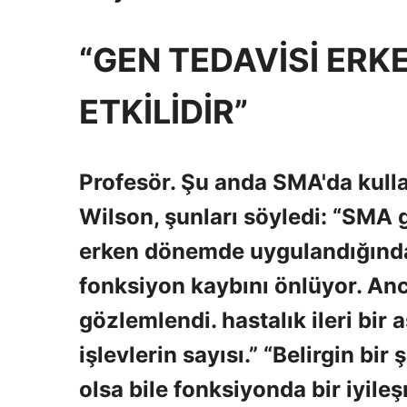
“GEN TEDAVİSİ ER
ETKİLİDİR”
Profesör. Şu anda SMA'da kullan
Wilson, şunları söyledi: “SMA g
erken dönemde uygulandığında
fonksiyon kaybını önlüyor. An
gözlemlendi. hastalık ileri bir
işlevlerin sayısı.” “Belirgin bi
olsa bile fonksiyonda bir iyileş