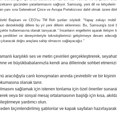
zekanın gücünden yararlanmasını sağlıyor. Samsung, yeni dil ve lehçelerin 
 yanı sıra Geleneksel Çince ve Avrupa Portekizcesi dahil olmak üzere dört
le World Başkanı ve CEO'su TM Roh şunları söyledi: “Yapay zekayı mobil
unun desteklediği dillere bu yıl yeni dillerin eklenmesi. Bu, Samsung'a özel 
ölçekte kullanmasına olanak tanıyacak.” İnsanların engellerini aşarak iletişim 
yenilikleri ve deneyimleriyle teknolojilerimizi geliştirmeye devam edeceğ
ğa çıkaracak doğru araçlara sahip olmasını sağlayacağız.”
nlı karşılıklı ses ve metin çevirileri gerçekleştirerek, seyahat
e ve büyükbabalarınızla kendi ana dillerinde sohbet etmenizi
racılığıyla canlı konuşmaları anında çevirebilir ve bir kişinin
 okumasına olanak tanır.
ulmasını sağlamak için istenen tonlama için özel öneriler sunara
erek veya bir sosyal mesaj ortalamasının başlığı için kısa, akılda
ileştirmeye yardımcı olun.
eden biçimlendirilmiş şablonlar ve kapak sayfaları hazırlayara