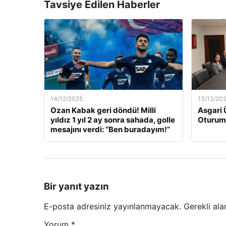
Tavsiye Edilen Haberler
14/12/2025
13/12/20
Ozan Kabak geri döndü! Milli
Asgari 
yıldız 1 yıl 2 ay sonra sahada, golle
Oturum
mesajını verdi: “Ben buradayım!”
Bir yanıt yazın
E-posta adresiniz yayınlanmayacak.
Gerekli ala
Yorum
*