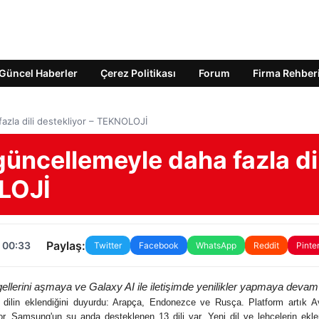
Güncel Haberler
Çerez Politikası
Forum
Firma Rehber
fazla dili destekliyor – TEKNOLOJİ
güncellemeyle daha fazla dil
LOJİ
Paylaş:
 00:33
Twitter
Facebook
WhatsApp
Reddit
Pinte
gellerini aşmaya ve Galaxy AI ile iletişimde yenilikler yapmaya devam
ilin eklendiğini duyurdu: Arapça, Endonezce ve Rusça. Platform artık Av
or. Samsung'un şu anda desteklenen 13 dili var.
Yeni dil ve lehçelerin ekl