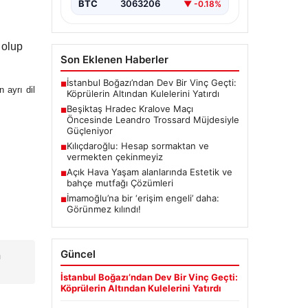
BTC
3063206
▼ -0.18%
 olup
Son Eklenen Haberler
İstanbul Boğazı’ndan Dev Bir Vinç Geçti:
■
 ayrı dil
Köprülerin Altından Kulelerini Yatırdı
Beşiktaş Hradec Kralove Maçı
■
Öncesinde Leandro Trossard Müjdesiyle
Güçleniyor
Kılıçdaroğlu: Hesap sormaktan ve
■
vermekten çekinmeyiz
Açık Hava Yaşam alanlarında Estetik ve
■
bahçe mutfağı Çözümleri
İmamoğlu’na bir ‘erişim engeli’ daha:
■
Görünmez kılındı!
Güncel
a
İstanbul Boğazı’ndan Dev Bir Vinç Geçti:
Köprülerin Altından Kulelerini Yatırdı