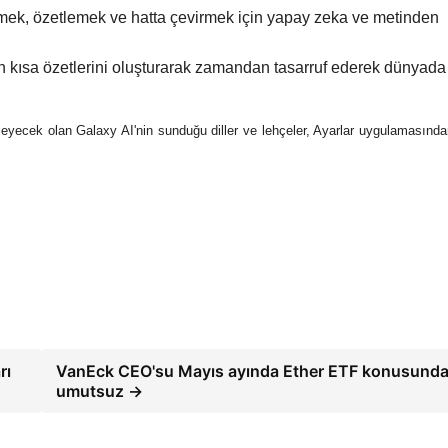
kmek, özetlemek ve hatta çevirmek için yapay zeka ve metinden
n kısa özetlerini oluşturarak zamandan tasarruf ederek dünyada
leyecek olan Galaxy AI'nin sunduğu diller ve lehçeler, Ayarlar uygulamasından
rı
VanEck CEO'su Mayıs ayında Ether ETF konusund
umutsuz →