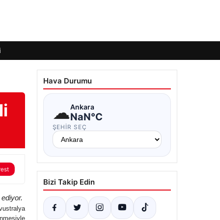
i
Hava Durumu
i
☁
Ankara
NaN°C
ŞEHIR SEÇ
rest
Bizi Takip Edin
 ediyor.
ustralya
enmesiyle