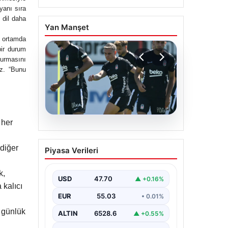
yanı sıra
 dil daha
Yan Manşet
 ortamda
bir durum
kurmasını
iz. “Bunu
 her
05.08.2026
Beşiktaş Hradec Kralove
 diğer
Piyasa Verileri
Maçı Öncesinde
Leandro Trossard
k,
Müjdesiyle Güçleniyor
USD
47.70
▲ +0.16%
 kalıcı
Türk futbolunun köklü
EUR
55.03
• 0.01%
kulüplerinden Beşiktaş, UEFA
Avrupa Ligi 3. eleme turu
k günlük
ALTIN
6528.6
▲ +0.55%
kapsamında Hradec Kralove…