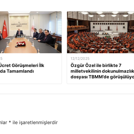
25
12/12/2025
Ücret Görüşmeleri İlk
Özgür Özel ile birlikte 7
da Tamamlandı
milletvekilinin dokunulmazlı
dosyası TBMM’de görüşülüyo
nlar
*
ile işaretlenmişlerdir