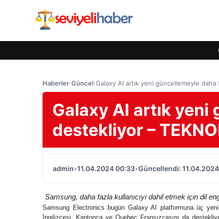
Haberler
›
Güncel
›
Galaxy AI artık yeni güncellemeyle daha 
Galaxy AI artık yeni 
destekliyor – TEKNO
admin
•
11.04.2024 00:33
•
Güncellendi: 11.04.2024
Samsung, daha fazla kullanıcıyı dahil etmek için dil en
Samsung Electronics bugün Galaxy AI platformuna üç yeni d
İngilizcesi, Kantonca ve Quebec Fransızcasını da destekliy