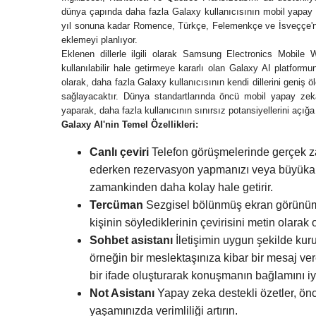
dünya çapında daha fazla Galaxy kullanıcısının mobil yapay 
yıl sonuna kadar Romence, Türkçe, Felemenkçe ve İsveççe'nin
eklemeyi planlıyor.
Eklenen dillerle ilgili olarak Samsung Electronics Mobi
kullanılabilir hale getirmeye kararlı olan Galaxy AI platform
olarak, daha fazla Galaxy kullanıcısının kendi dillerini geniş 
sağlayacaktır. Dünya standartlarında öncü mobil yapay zeka 
yaparak, daha fazla kullanıcının sınırsız potansiyellerini açı
Galaxy AI'nin Temel Özellikleri:
Canlı çeviri
Telefon görüşmelerinde gerçek zama
ederken rezervasyon yapmanızı veya büyükann
zamankinden daha kolay hale getirir.
Tercüman
Sezgisel bölünmüş ekran görünümü a
kişinin söylediklerinin çevirisini metin olarak
Sohbet asistanı
İletişimin uygun şekilde kur
örneğin bir meslektaşınıza kibar bir mesaj ver
bir ifade oluşturarak konuşmanın bağlamını iy
Not Asistanı
Yapay zeka destekli özetler, önc
yaşamınızda verimliliği artırın.