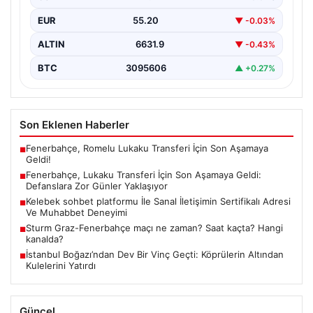
takviyesini hızlandırmış ve önemli bir adım atmaya
EUR
55.20
▼ -0.03%
hazırlanıyor.…
ALTIN
6631.9
▼ -0.43%
BTC
3095606
▲ +0.27%
Son Eklenen Haberler
Fenerbahçe, Romelu Lukaku Transferi İçin Son Aşamaya
■
Geldi!
Fenerbahçe, Lukaku Transferi İçin Son Aşamaya Geldi:
■
Defanslara Zor Günler Yaklaşıyor
Kelebek sohbet platformu İle Sanal İletişimin Sertifikalı Adresi
■
Ve Muhabbet Deneyimi
Sturm Graz-Fenerbahçe maçı ne zaman? Saat kaçta? Hangi
■
kanalda?
İstanbul Boğazı’ndan Dev Bir Vinç Geçti: Köprülerin Altından
■
Kulelerini Yatırdı
Güncel