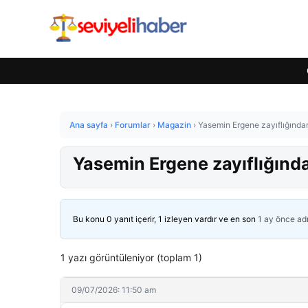
Ana sayfa
›
Forumlar
›
Magazin
›
Yasemin Ergene zayıflığından 
Yasemin Ergene zayıflığından
Bu konu 0 yanıt içerir, 1 izleyen vardır ve en son
1 ay önce
ad
1 yazı görüntüleniyor (toplam 1)
09/07/2026: 11:50 am