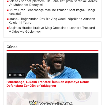
Kelebek sohbet platformu İle Sanal İletişimin Sertifikalı Adresi
■
Ve Muhabbet Deneyimi
Sturm Graz-Fenerbahçe maçı ne zaman? Saat kaçta? Hangi
■
kanalda?
İstanbul Boğazı’ndan Dev Bir Vinç Geçti: Köprülerin Altından
■
Kulelerini Yatırdı
Beşiktaş Hradec Kralove Maçı Öncesinde Leandro Trossard
■
Müjdesiyle Güçleniyor
Güncel
08/08/2026
Fenerbahçe, Lukaku Transferi İçin Son Aşamaya Geldi:
Defanslara Zor Günler Yaklaşıyor