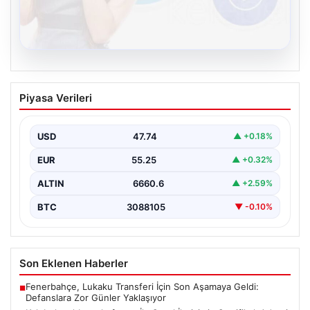
08.08.2026
Kelebek sohbet platformu İle Sanal
Piyasa Verileri
İletişimin Sertifikalı Adresi Ve
Muhabbet Deneyimi
USD
47.74
▲ +0.18%
İnternet çağında insanların seviyeli bir şekilde bağlantı
oluşturması ciddi bir hassasiyet taşımaktadır. Güncel
EUR
55.25
▲ +0.32%
olarak…
ALTIN
6660.6
▲ +2.59%
BTC
3088105
▼ -0.10%
Son Eklenen Haberler
Fenerbahçe, Lukaku Transferi İçin Son Aşamaya Geldi:
■
Defanslara Zor Günler Yaklaşıyor