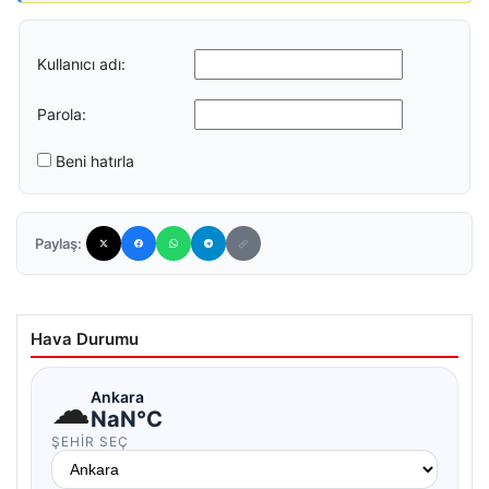
Kullanıcı adı:
Parola:
Beni hatırla
Paylaş:
Hava Durumu
☁
Ankara
NaN°C
ŞEHIR SEÇ