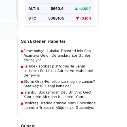
bir şekilde bağlantı oluşturması ciddi
bir hassasiyet taşımaktadır. Güncel
ALTIN
6660.6
▲ +2.59%
olarak…
BTC
3088105
▼ -0.10%
Son Eklenen Haberler
Fenerbahçe, Lukaku Transferi İçin Son
■
Aşamaya Geldi: Defanslara Zor Günler
Yaklaşıyor
Kelebek sohbet platformu İle Sanal
■
İletişimin Sertifikalı Adresi Ve Muhabbet
Deneyimi
Sturm Graz-Fenerbahçe maçı ne zaman?
■
Saat kaçta? Hangi kanalda?
İstanbul Boğazı’ndan Dev Bir Vinç Geçti:
■
Köprülerin Altından Kulelerini Yatırdı
Beşiktaş Hradec Kralove Maçı Öncesinde
■
Leandro Trossard Müjdesiyle Güçleniyor
Güncel