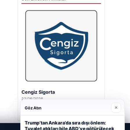
Cengiz Sigorta
23/06/2026
×
Göz Atın
Trump’tan Ankara’da sıra dışı önlem:
Tuvalet atıkları bile ABD’ye götürülecek