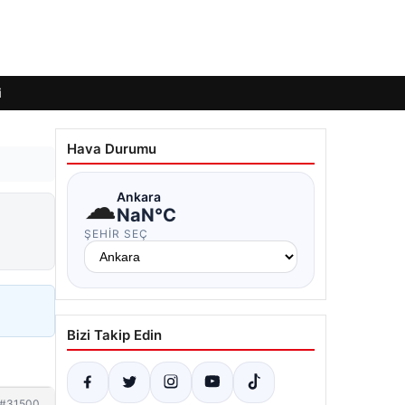
i
Hava Durumu
☁
Ankara
NaN°C
ŞEHIR SEÇ
Bizi Takip Edin
#31500