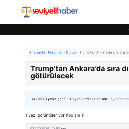
Ana sayfa
›
Forumlar
›
Dünya
›
Trump’tan Ankara’da sıra dışı ö
Trump’tan Ankara’da sıra dış
götürülecek
Bu konu 0 yanıt içerir, 1 izleyen vardır ve en son
1 ay önce
ad
1 yazı görüntüleniyor (toplam 1)
07/07/2026: 10:50 pm