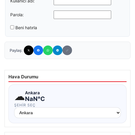
Kullanıcı adı:
Parola:
Beni hatırla
Paylaş:
Hava Durumu
☁
Ankara
NaN°C
ŞEHIR SEÇ