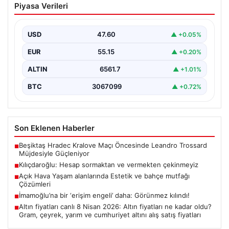
Açık Hava Yaşam alanlarında Estetik ve
Piyasa Verileri
bahçe mutfağı Çözümleri
Günümüz dünyasında bahçe dinlenme alanları, evlerin
en değerli bölümlerinden parçası haline gelmiştir.
USD
47.60
▲ +0.05%
Bahçeyle iç…
EUR
55.15
▲ +0.20%
ALTIN
6561.7
▲ +1.01%
BTC
3067099
▲ +0.72%
Son Eklenen Haberler
Beşiktaş Hradec Kralove Maçı Öncesinde Leandro Trossard
■
Müjdesiyle Güçleniyor
Kılıçdaroğlu: Hesap sormaktan ve vermekten çekinmeyiz
■
Açık Hava Yaşam alanlarında Estetik ve bahçe mutfağı
■
Çözümleri
İmamoğlu’na bir ‘erişim engeli’ daha: Görünmez kılındı!
■
Altın fiyatları canlı 8 Nisan 2026: Altın fiyatları ne kadar oldu?
■
Gram, çeyrek, yarım ve cumhuriyet altını alış satış fiyatları