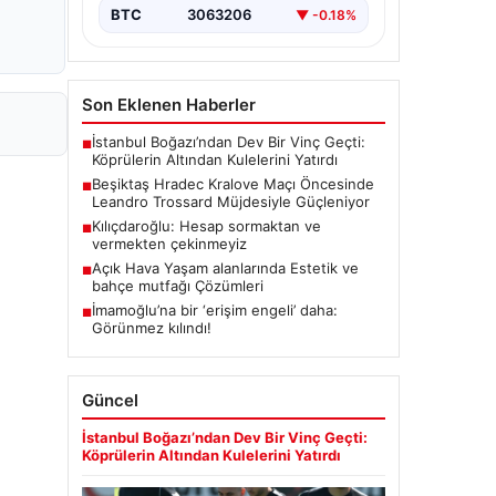
BTC
3063206
▼ -0.18%
Son Eklenen Haberler
İstanbul Boğazı’ndan Dev Bir Vinç Geçti:
■
Köprülerin Altından Kulelerini Yatırdı
Beşiktaş Hradec Kralove Maçı Öncesinde
■
Leandro Trossard Müjdesiyle Güçleniyor
Kılıçdaroğlu: Hesap sormaktan ve
■
vermekten çekinmeyiz
Açık Hava Yaşam alanlarında Estetik ve
■
bahçe mutfağı Çözümleri
İmamoğlu’na bir ‘erişim engeli’ daha:
■
Görünmez kılındı!
Güncel
İstanbul Boğazı’ndan Dev Bir Vinç Geçti:
Köprülerin Altından Kulelerini Yatırdı