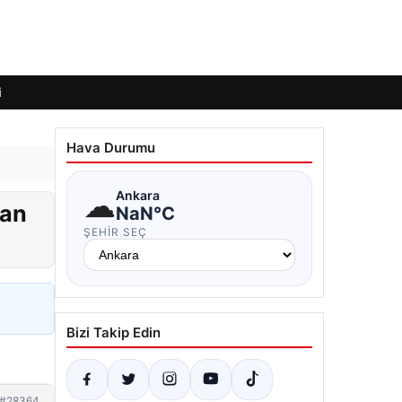
i
Hava Durumu
☁
Ankara
ran
NaN°C
ŞEHIR SEÇ
Bizi Takip Edin
#28364