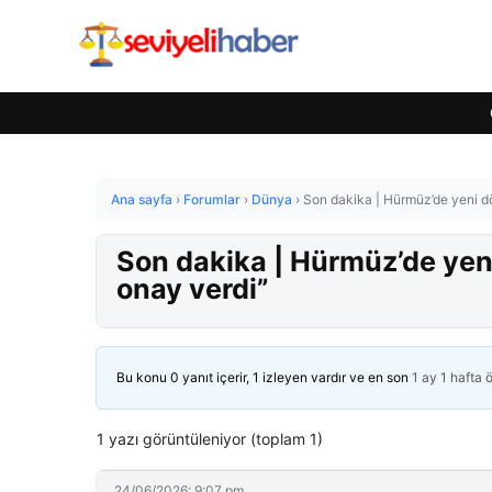
Ana sayfa
›
Forumlar
›
Dünya
›
Son dakika | Hürmüz’de yeni dö
Son dakika | Hürmüz’de yen
onay verdi”
Bu konu 0 yanıt içerir, 1 izleyen vardır ve en son
1 ay 1 hafta 
1 yazı görüntüleniyor (toplam 1)
24/06/2026: 9:07 pm