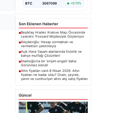
BTC
3067099
▲ +0.72%
Son Eklenen Haberler
Beşiktaş Hradec Kralove Maçı Öncesinde
■
Leandro Trossard Müjdesiyle Güçleniyor
Kılıçdaroğlu: Hesap sormaktan ve
■
vermekten çekinmeyiz
Açık Hava Yaşam alanlarında Estetik ve
■
bahçe mutfağı Çözümleri
İmamoğlu’na bir ‘erişim engeli’ daha:
■
Görünmez kılındı!
Altın fiyatları canlı 8 Nisan 2026: Altın
■
fiyatları ne kadar oldu? Gram, çeyrek,
yarım ve cumhuriyet altını alış satış fiyatları
Güncel