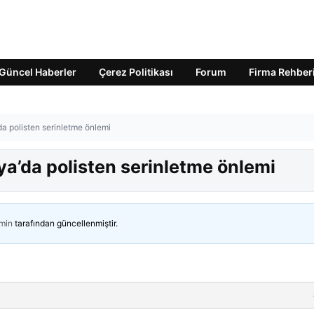
Güncel Haberler
Çerez Politikası
Forum
Firma Rehber
da polisten serinletme önlemi
ya’da polisten serinletme önlemi
min
tarafından güncellenmiştir.