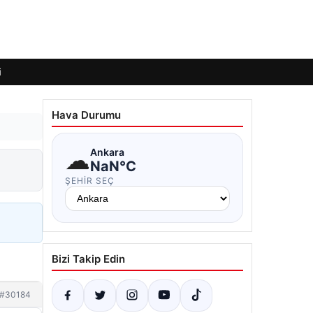
i
Hava Durumu
☁
Ankara
NaN°C
ŞEHIR SEÇ
Bizi Takip Edin
#30184