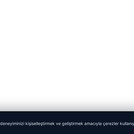
 deneyiminizi kişiselleştirmek ve geliştirmek amacıyla çerezler kullan
malta dil okulları
|
lemagrup.com.tr