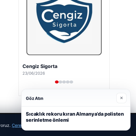
Cengiz Sigorta
23/06/2026
×
Göz Atın
Sıcaklık rekoru kıran Almanya’da polisten
serinletme önlemi
ıyoruz.
Çerez Politikamız
Reddet
Kabul Et