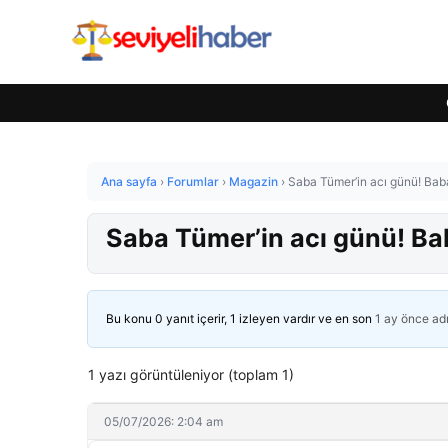
Ana sayfa
›
Forumlar
›
Magazin
›
Saba Tümer’in acı günü! Baba
Saba Tümer’in acı günü! Bab
Bu konu 0 yanıt içerir, 1 izleyen vardır ve en son
1 ay önce
ad
1 yazı görüntüleniyor (toplam 1)
05/07/2026: 2:04 am