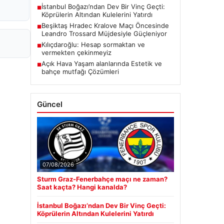
İstanbul Boğazı’ndan Dev Bir Vinç Geçti:
■
Köprülerin Altından Kulelerini Yatırdı
Beşiktaş Hradec Kralove Maçı Öncesinde
■
Leandro Trossard Müjdesiyle Güçleniyor
Kılıçdaroğlu: Hesap sormaktan ve
■
vermekten çekinmeyiz
Açık Hava Yaşam alanlarında Estetik ve
■
bahçe mutfağı Çözümleri
Güncel
07/08/2026
Sturm Graz-Fenerbahçe maçı ne zaman?
Saat kaçta? Hangi kanalda?
İstanbul Boğazı’ndan Dev Bir Vinç Geçti:
Köprülerin Altından Kulelerini Yatırdı