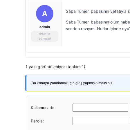
Saba Tümer, babasının vefatıyla sa
A
Saba Tümer, babasının ölüm haberi
admin
senden razıyım. Nurlar içinde uyu”
Anahtar
yönetici
1 yazı görüntüleniyor (toplam 1)
Bu konuyu yanıtlamak için giriş yapmış olmalısınız.
Kullanıcı adı:
Parola: