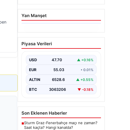
Yan Manşet
 ben
06.08.2026
İstanbul Boğazı’ndan Dev
Piyasa Verileri
Bir Vinç Geçti: Köprülerin
Altından Kulelerini Yatırdı
USD
47.70
▲ +0.16%
İstanbul Boğazı'nda eşsiz bir
görüntüye sahne olan bu olay,
EUR
55.03
• 0.01%
bölgedeki denizcilik ve altyapı
çalışmalarının…
ALTIN
6528.6
▲ +0.55%
BTC
3063206
▼ -0.18%
Son Eklenen Haberler
Sturm Graz-Fenerbahçe maçı ne zaman?
■
Saat kaçta? Hangi kanalda?