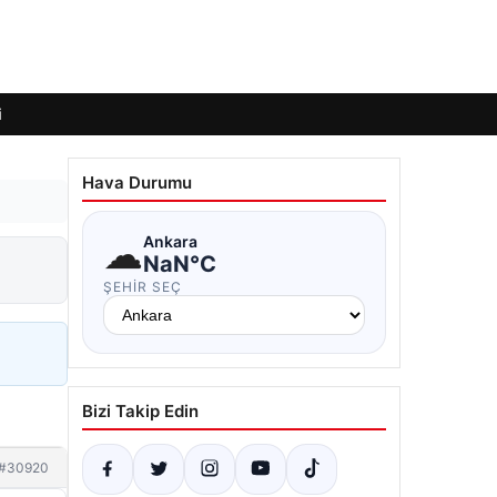
i
Hava Durumu
☁
Ankara
NaN°C
ŞEHIR SEÇ
Bizi Takip Edin
#30920