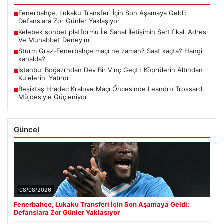
Fenerbahçe, Lukaku Transferi İçin Son Aşamaya Geldi:
■
Defanslara Zor Günler Yaklaşıyor
Kelebek sohbet platformu İle Sanal İletişimin Sertifikalı Adresi
■
Ve Muhabbet Deneyimi
Sturm Graz-Fenerbahçe maçı ne zaman? Saat kaçta? Hangi
■
kanalda?
İstanbul Boğazı’ndan Dev Bir Vinç Geçti: Köprülerin Altından
■
Kulelerini Yatırdı
Beşiktaş Hradec Kralove Maçı Öncesinde Leandro Trossard
■
Müjdesiyle Güçleniyor
Güncel
08/08/2026
Fenerbahçe, Lukaku Transferi İçin Son Aşamaya Geldi:
Defanslara Zor Günler Yaklaşıyor