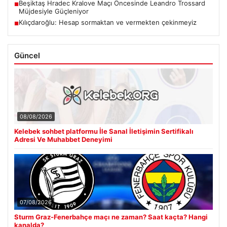
Beşiktaş Hradec Kralove Maçı Öncesinde Leandro Trossard
■
Müjdesiyle Güçleniyor
Kılıçdaroğlu: Hesap sormaktan ve vermekten çekinmeyiz
■
Güncel
08/08/2026
Kelebek sohbet platformu İle Sanal İletişimin Sertifikalı
Adresi Ve Muhabbet Deneyimi
07/08/2026
Sturm Graz-Fenerbahçe maçı ne zaman? Saat kaçta? Hangi
kanalda?