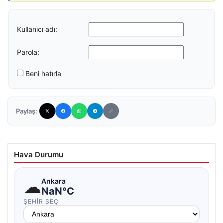
Kullanıcı adı:
Parola:
Beni hatırla
Paylaş:
Hava Durumu
☁
Ankara
NaN°C
ŞEHIR SEÇ