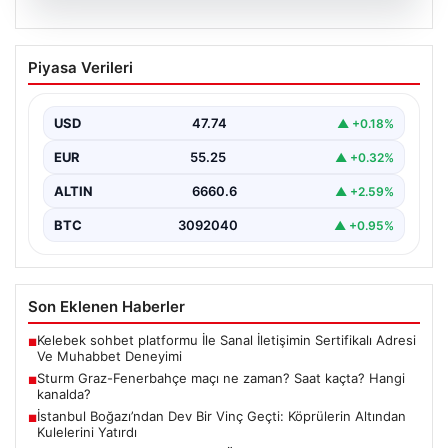
07.08.2026
Sturm Graz-Fenerbahçe maçı ne
Piyasa Verileri
zaman? Saat kaçta? Hangi kanalda?
USD
47.74
▲ +0.18%
EUR
55.25
▲ +0.32%
ALTIN
6660.6
▲ +2.59%
BTC
3092040
▲ +0.95%
Son Eklenen Haberler
Kelebek sohbet platformu İle Sanal İletişimin Sertifikalı Adresi
■
Ve Muhabbet Deneyimi
Sturm Graz-Fenerbahçe maçı ne zaman? Saat kaçta? Hangi
■
kanalda?
İstanbul Boğazı’ndan Dev Bir Vinç Geçti: Köprülerin Altından
■
Kulelerini Yatırdı