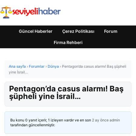
Güncel Haberler
Çerez Politikası
Forum
Firma Rehberi
Ana sayfa
›
Forumlar
›
Dünya
›
Pentagon’da casus alarmı! Baş şüpheli
yine İsrail…
Pentagon’da casus alarmı! Baş
şüpheli yine İsrail…
Bu konu 0 yanıt içerir, 1 izleyen vardır ve en son
2 ay önce
admin
tarafından güncellenmiştir.