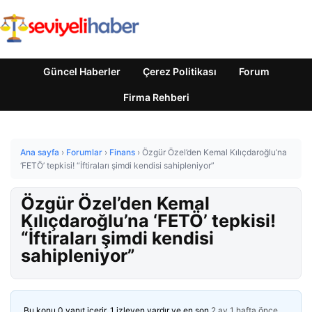
Güncel Haberler
Çerez Politikası
Forum
Firma Rehberi
Ana sayfa
›
Forumlar
›
Finans
›
Özgür Özel’den Kemal Kılıçdaroğlu’na
‘FETÖ’ tepkisi! “İftiraları şimdi kendisi sahipleniyor”
Özgür Özel’den Kemal
Kılıçdaroğlu’na ‘FETÖ’ tepkisi!
“İftiraları şimdi kendisi
sahipleniyor”
Bu konu 0 yanıt içerir, 1 izleyen vardır ve en son
2 ay 1 hafta önce