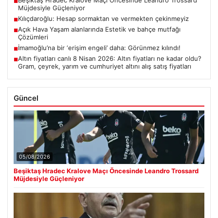
Beşiktaş Hradec Kralove Maçı Öncesinde Leandro Trossard
■
Müjdesiyle Güçleniyor
Kılıçdaroğlu: Hesap sormaktan ve vermekten çekinmeyiz
■
Açık Hava Yaşam alanlarında Estetik ve bahçe mutfağı
■
Çözümleri
İmamoğlu’na bir ‘erişim engeli’ daha: Görünmez kılındı!
■
Altın fiyatları canlı 8 Nisan 2026: Altın fiyatları ne kadar oldu?
■
Gram, çeyrek, yarım ve cumhuriyet altını alış satış fiyatları
Güncel
05/08/2026
Beşiktaş Hradec Kralove Maçı Öncesinde Leandro Trossard
Müjdesiyle Güçleniyor