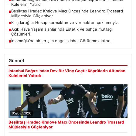
■
Kulelerini Yatırdı
Beşiktaş Hradec Kralove Maçı Öncesinde Leandro Trossard
■
Müjdesiyle Güçleniyor
Kılıçdaroğlu: Hesap sormaktan ve vermekten çekinmeyiz
■
Açık Hava Yaşam alanlarında Estetik ve bahçe mutfağı
■
Çözümleri
İmamoğlu’na bir ‘erişim engeli’ daha: Görünmez kılındı!
■
Güncel
İstanbul Boğazı’ndan Dev Bir Vinç Geçti: Köprülerin Altından
Kulelerini Yatırdı
05/08/2026
Beşiktaş Hradec Kralove Maçı Öncesinde Leandro Trossard
Müjdesiyle Güçleniyor