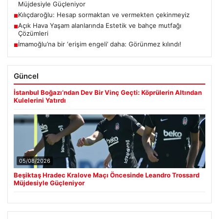
Müjdesiyle Güçleniyor
Kılıçdaroğlu: Hesap sormaktan ve vermekten çekinmeyiz
■
Açık Hava Yaşam alanlarında Estetik ve bahçe mutfağı
■
Çözümleri
İmamoğlu’na bir ‘erişim engeli’ daha: Görünmez kılındı!
■
Güncel
İstanbul Boğazı’ndan Dev Bir Vinç Geçti: Köprülerin Altından
Kulelerini Yatırdı
05/08/2026
Beşiktaş Hradec Kralove Maçı Öncesinde Leandro Trossard
Müjdesiyle Güçleniyor