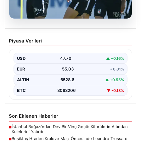
05.08.2026
Beşiktaş Hradec Kralove Maçı
Piyasa Verileri
Öncesinde Leandro Trossard
Müjdesiyle Güçleniyor
USD
47.70
▲ +0.16%
Türk futbolunun köklü kulüplerinden Beşiktaş, UEFA
Avrupa Ligi 3. eleme turu kapsamında Hradec Kralove…
EUR
55.03
• 0.01%
ALTIN
6528.6
▲ +0.55%
BTC
3063206
▼ -0.18%
Son Eklenen Haberler
İstanbul Boğazı’ndan Dev Bir Vinç Geçti: Köprülerin Altından
■
Kulelerini Yatırdı
Beşiktaş Hradec Kralove Maçı Öncesinde Leandro Trossard
■