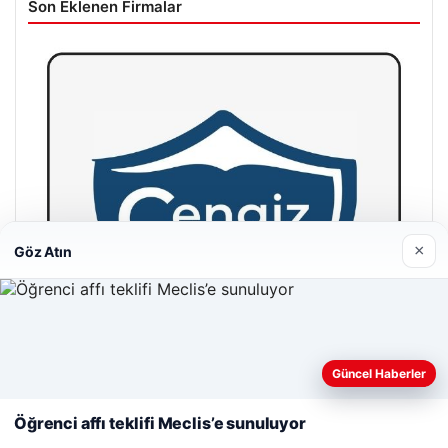
Son Eklenen Firmalar
×
Göz Atın
Web sitemizi nasıl kullandığınızı daha iyi anlayabilmek,
deneyiminizi kişiselleştirmek ve geliştirmek amacıyla çerezler
Güncel Haberler
kullanıyoruz.
Çerez Politikamız
Öğrenci affı teklifi Meclis’e sunuluyor
Reddet
Kabul Et
Cengiz Sigorta