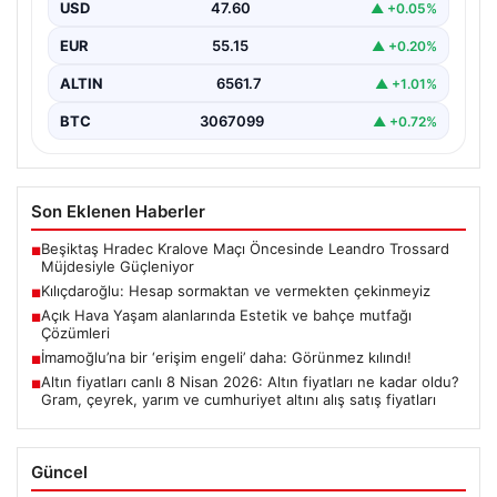
başlangıcını ilan eden Cumhuriyet Halk Partisi (CHP)
USD
47.60
▲ +0.05%
Genel…
EUR
55.15
▲ +0.20%
ALTIN
6561.7
▲ +1.01%
BTC
3067099
▲ +0.72%
Son Eklenen Haberler
Beşiktaş Hradec Kralove Maçı Öncesinde Leandro Trossard
■
Müjdesiyle Güçleniyor
Kılıçdaroğlu: Hesap sormaktan ve vermekten çekinmeyiz
■
Açık Hava Yaşam alanlarında Estetik ve bahçe mutfağı
■
Çözümleri
İmamoğlu’na bir ‘erişim engeli’ daha: Görünmez kılındı!
■
Altın fiyatları canlı 8 Nisan 2026: Altın fiyatları ne kadar oldu?
■
Gram, çeyrek, yarım ve cumhuriyet altını alış satış fiyatları
Güncel