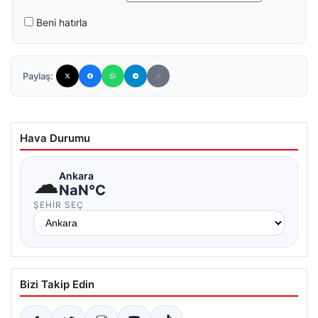
Beni hatırla
Paylaş:
Hava Durumu
☁
Ankara
NaN°C
ŞEHIR SEÇ
Bizi Takip Edin