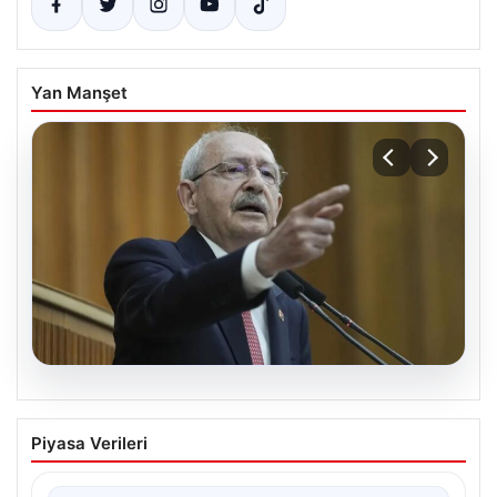
Yan Manşet
05.08.2026
Kılıçdaroğlu: Hesap sormaktan ve
Piyasa Verileri
vermekten çekinmeyiz
Türkiye'nin siyasi arenasında yeni bir dönemin