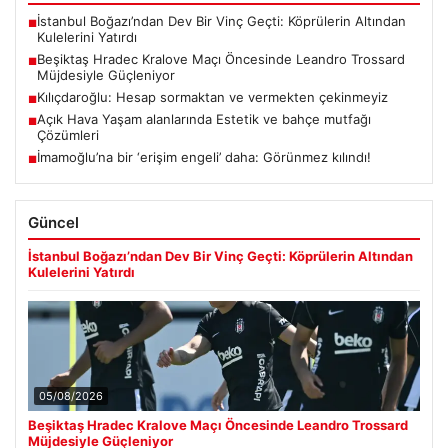
İstanbul Boğazı’ndan Dev Bir Vinç Geçti: Köprülerin Altından
■
Kulelerini Yatırdı
Beşiktaş Hradec Kralove Maçı Öncesinde Leandro Trossard
■
Müjdesiyle Güçleniyor
Kılıçdaroğlu: Hesap sormaktan ve vermekten çekinmeyiz
■
Açık Hava Yaşam alanlarında Estetik ve bahçe mutfağı
■
Çözümleri
İmamoğlu’na bir ‘erişim engeli’ daha: Görünmez kılındı!
■
Güncel
İstanbul Boğazı’ndan Dev Bir Vinç Geçti: Köprülerin Altından
Kulelerini Yatırdı
05/08/2026
Beşiktaş Hradec Kralove Maçı Öncesinde Leandro Trossard
Müjdesiyle Güçleniyor