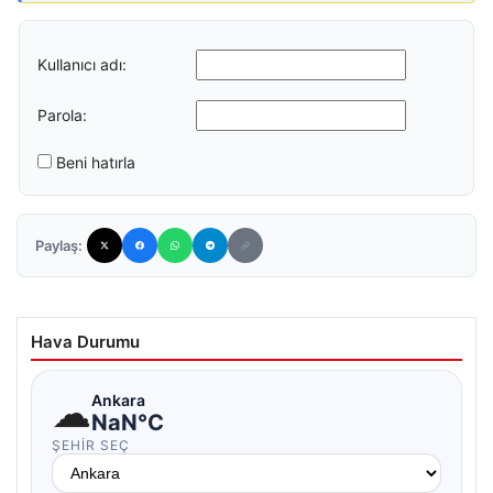
Kullanıcı adı:
Parola:
Beni hatırla
Paylaş:
Hava Durumu
☁
Ankara
NaN°C
ŞEHIR SEÇ