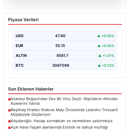
05.08.2026
Beşiktaş Hradec Kralove Maçı
Piyasa Verileri
Öncesinde Leandro Trossard
Müjdesiyle Güçleniyor
USD
47.60
▲ +0.05%
Türk futbolunun köklü kulüplerinden Beşiktaş, UEFA
Avrupa Ligi 3. eleme turu kapsamında Hradec Kralove…
EUR
55.15
▲ +0.20%
ALTIN
6561.7
▲ +1.01%
BTC
3067099
▲ +0.72%
Son Eklenen Haberler
İstanbul Boğazı’ndan Dev Bir Vinç Geçti: Köprülerin Altından
■
Kulelerini Yatırdı
Beşiktaş Hradec Kralove Maçı Öncesinde Leandro Trossard
■
Müjdesiyle Güçleniyor
Kılıçdaroğlu: Hesap sormaktan ve vermekten çekinmeyiz
■
Açık Hava Yaşam alanlarında Estetik ve bahçe mutfağı
■