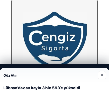
Web sitemizi nasıl kullandığınızı daha iyi anlayabilmek,
×
Göz Atın
deneyiminizi kişiselleştirmek ve geliştirmek amacıyla çerezler
kullanıyoruz.
Çerez Politikamız
Lübnan’da can kaybı 3 bin 593’e yükseldi
Reddet
Kabul Et
Cengiz Sigorta
23/06/2026