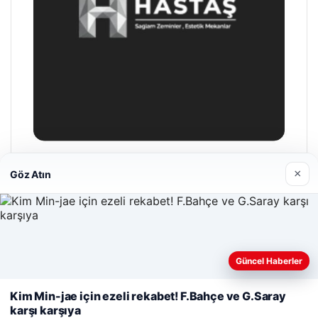
Hastaş Beton
×
Göz Atın
26/05/2026
Web sitemizi nasıl kullandığınızı daha iyi anlayabilmek,
Güncel Haberler
deneyiminizi kişiselleştirmek ve geliştirmek amacıyla çerezler
kullanıyoruz.
Çerez Politikamız
Kim Min-jae için ezeli rekabet! F.Bahçe ve G.Saray
© 2026 Seviyeli Haber – Güncel Haberler
karşı karşıya
Reddet
Kabul Et