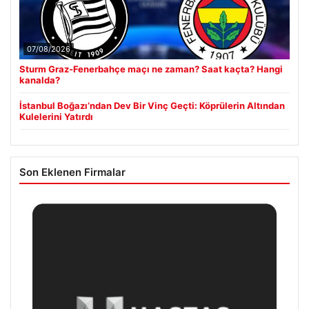
07/08/2026
Sturm Graz-Fenerbahçe maçı ne zaman? Saat kaçta? Hangi
kanalda?
İstanbul Boğazı’ndan Dev Bir Vinç Geçti: Köprülerin Altından
Kulelerini Yatırdı
Son Eklenen Firmalar