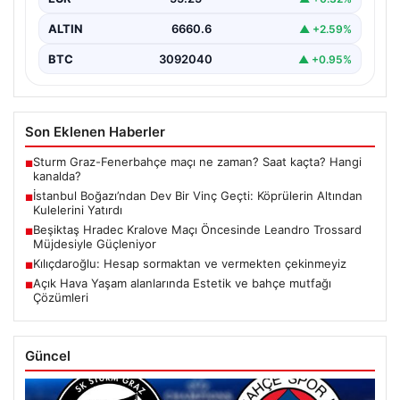
ALTIN
6660.6
▲ +2.59%
BTC
3092040
▲ +0.95%
Son Eklenen Haberler
Sturm Graz-Fenerbahçe maçı ne zaman? Saat kaçta? Hangi
■
kanalda?
İstanbul Boğazı’ndan Dev Bir Vinç Geçti: Köprülerin Altından
■
Kulelerini Yatırdı
Beşiktaş Hradec Kralove Maçı Öncesinde Leandro Trossard
■
Müjdesiyle Güçleniyor
Kılıçdaroğlu: Hesap sormaktan ve vermekten çekinmeyiz
■
Açık Hava Yaşam alanlarında Estetik ve bahçe mutfağı
■
Çözümleri
Güncel