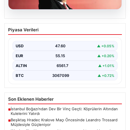
04.08.2026
İmamoğlu’na bir ‘erişim engeli’ daha:
Piyasa Verileri
Görünmez kılındı!
{ "title": "İmamoğlu'na Bir Erişim Engeli Daha: Dijital
Alemde Gösterilmez Oldu!", "content": "İstanbul
USD
47.60
▲ +0.05%
Büyükşehir…
EUR
55.15
▲ +0.20%
ALTIN
6561.7
▲ +1.01%
BTC
3067099
▲ +0.72%
Son Eklenen Haberler
İstanbul Boğazı’ndan Dev Bir Vinç Geçti: Köprülerin Altından
■
Kulelerini Yatırdı
Beşiktaş Hradec Kralove Maçı Öncesinde Leandro Trossard
■
Müjdesiyle Güçleniyor