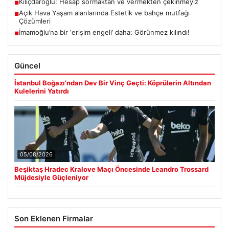
Kılıçdaroğlu: Hesap sormaktan ve vermekten çekinmeyiz
■
Açık Hava Yaşam alanlarında Estetik ve bahçe mutfağı
■
Çözümleri
İmamoğlu’na bir ‘erişim engeli’ daha: Görünmez kılındı!
■
Güncel
İstanbul Boğazı’ndan Dev Bir Vinç Geçti: Köprülerin Altından
Kulelerini Yatırdı
05/08/2026
Beşiktaş Hradec Kralove Maçı Öncesinde Leandro Trossard
Müjdesiyle Güçleniyor
Son Eklenen Firmalar