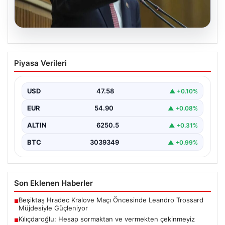
05.08.2026
Kılıçdaroğlu: Hesap sormaktan ve
Piyasa Verileri
vermekten çekinmeyiz
Türkiye'nin siyasi arenasında yeni bir dönemin
başlangıcını ilan eden Cumhuriyet Halk Partisi (CHP)
USD
47.58
▲ +0.10%
Genel…
EUR
54.90
▲ +0.08%
ALTIN
6250.5
▲ +0.31%
BTC
3039349
▲ +0.99%
Son Eklenen Haberler
Beşiktaş Hradec Kralove Maçı Öncesinde Leandro Trossard
■
Müjdesiyle Güçleniyor
Kılıçdaroğlu: Hesap sormaktan ve vermekten çekinmeyiz
■