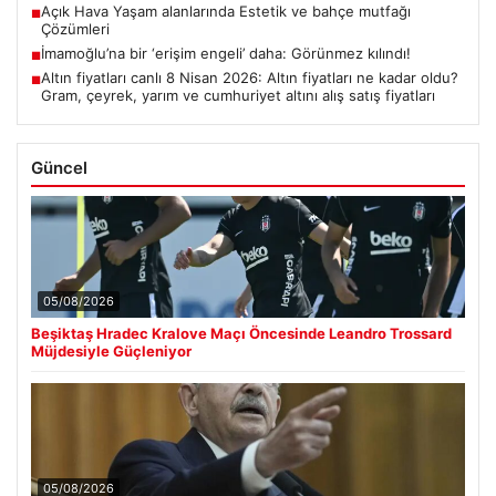
Açık Hava Yaşam alanlarında Estetik ve bahçe mutfağı
■
Çözümleri
İmamoğlu’na bir ‘erişim engeli’ daha: Görünmez kılındı!
■
Altın fiyatları canlı 8 Nisan 2026: Altın fiyatları ne kadar oldu?
■
Gram, çeyrek, yarım ve cumhuriyet altını alış satış fiyatları
Güncel
05/08/2026
Beşiktaş Hradec Kralove Maçı Öncesinde Leandro Trossard
Müjdesiyle Güçleniyor
05/08/2026